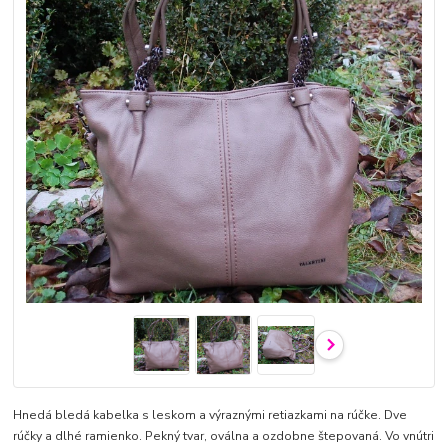
Hnedá bledá kabelka s leskom a výraznými retiazkami na rúčke. Dve
rúčky a dlhé ramienko. Pekný tvar, oválna a ozdobne štepovaná. Vo vnútri