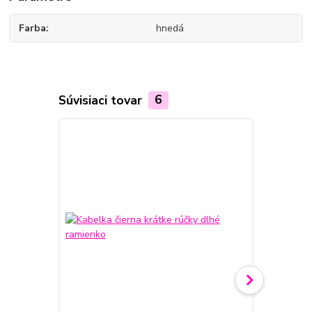
Farba
hnedá
Súvisiaci tovar
6
Novinka