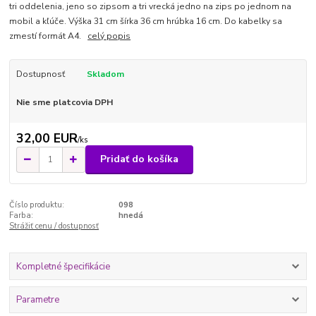
tri oddelenia, jeno so zipsom a tri vrecká jedno na zips po jednom na
mobil a kľúče. Výška 31 cm šírka 36 cm hrúbka 16 cm. Do kabelky sa
zmestí formát A4.
celý popis
Dostupnosť
Skladom
Nie sme platcovia DPH
32,00 EUR
/
ks
Pridať do košíka
Číslo produktu:
098
Farba:
hnedá
Strážiť cenu / dostupnosť
Kompletné špecifikácie
Parametre