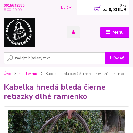
0
ks
0915699380
EUR
za
0,00 EUR
8.00-20.00
Menu
Hľadať
Úvod
Kabelky mix
Kabelka hnedá bledá čierne retiazky dlhé ramienko
Kabelka hnedá bledá čierne
retiazky dlhé ramienko