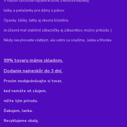
V našom obchode nájdete krásne, trendové kabelky,
tašky a peňaženky pre dámy a pánov.
Opasky, šáliky, šatky aj vkusnú bižutériu.
Je úžasné mať stabilné zákazníčky aj zákazníkov, mužov pribúda :)
Nikdy nevyhoviete všetkým, ale veľmi sa snažíme...Janka a Monika
99% tovaru máme skladom.
Dodanie najneskôr do 3 dní.
Pr
osím neobjednávajte si tovar,
keď nemáte oň záujem,
ničíte tým prírodu.
Ďakujem, Janka.
Recyklujeme obaly,