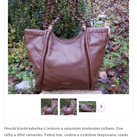
Hnedá bledá kabelka s leskom a výraznými pletenými rúčkami. Dve
rúčky a dlhé ramienko. Pekný tvar, oválna a ozdobne štepovaná, vzadu