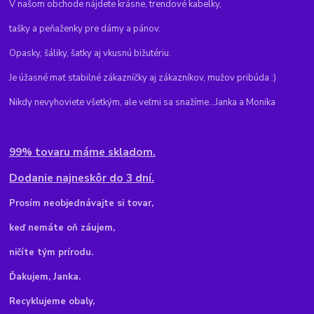
V našom obchode nájdete krásne, trendové kabelky,
tašky a peňaženky pre dámy a pánov.
Opasky, šáliky, šatky aj vkusnú bižutériu.
Je úžasné mať stabilné zákazníčky aj zákazníkov, mužov pribúda :)
Nikdy nevyhoviete všetkým, ale veľmi sa snažíme...Janka a Monika
99% tovaru máme skladom.
Dodanie najneskôr do 3 dní.
Pr
osím neobjednávajte si tovar,
keď nemáte oň záujem,
ničíte tým prírodu.
Ďakujem, Janka.
Recyklujeme obaly,