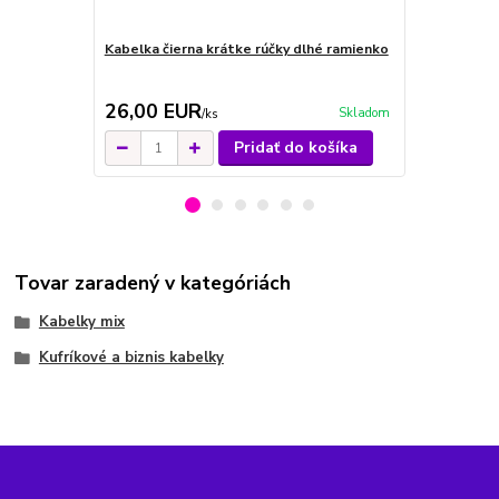
Kabelka čierna krátke rúčky dlhé ramienko
Kabelka hn
písmenami k
26,00 EUR
39,00 E
Skladom
/
ks
Pridať do košíka
Tovar zaradený v kategóriách
Kabelky mix
Kufríkové a biznis kabelky