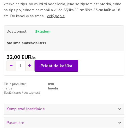
vrecko na zips. Vo vnútri tri oddelenia, jeno so zipsom a tri vrecká jedno
na zips po jednom na mobil a kľúče. Výška 33 cm šírka 36 cm hrúbka 16
cm. Do kabelky sa zmes...
celý popis
Dostupnosť
Skladom
Nie sme platcovia DPH
32,00 EUR
/
ks
Pridať do košíka
Číslo produktu:
098
Farba:
hnedá
Strážiť cenu / dostupnosť
Kompletné špecifikácie
Parametre