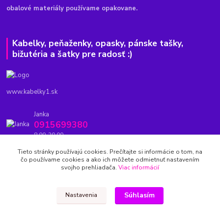
obalové materiály používame opakovane.
Kabelky, peňaženky, opasky, pánske tašky,
bižutéria a šatky pre radosť :)
www.kabelky1.sk
Janka
0915699380
8.00-20.00
Tieto stránky používajú cookies. Prečítajte si informácie o tom, na
kabelky1.sk@gmail.com
čo používame cookies a ako ich môžete odmietnuť nastavením
svojho prehliadača.
Viac informácií
Súhlasím
Nastavenia