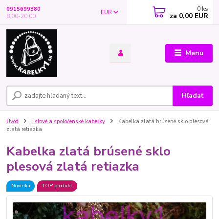
0
ks
0915699380
EUR
za
0,00 EUR
8.00-20.00
Menu
Hľadať
Úvod
Listové a spoločenské kabelky
Kabelka zlatá brúsené sklo plesová
zlatá retiazka
Kabelka zlatá brúsené sklo
plesová zlatá retiazka
Novinka
TOP produkt