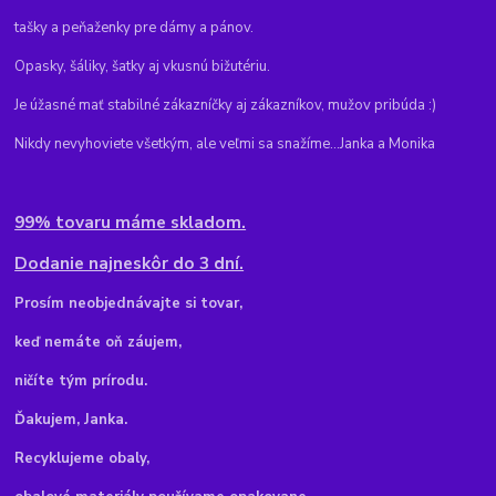
tašky a peňaženky pre dámy a pánov.
Opasky, šáliky, šatky aj vkusnú bižutériu.
Je úžasné mať stabilné zákazníčky aj zákazníkov, mužov pribúda :)
Nikdy nevyhoviete všetkým, ale veľmi sa snažíme...Janka a Monika
99% tovaru máme skladom.
Dodanie najneskôr do 3 dní.
Pr
osím neobjednávajte si tovar,
keď nemáte oň záujem,
ničíte tým prírodu.
Ďakujem, Janka.
Recyklujeme obaly,