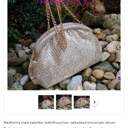
Nádherná zlatá kabelka, batôžkový tvar, vykladaná brúseným sklom.