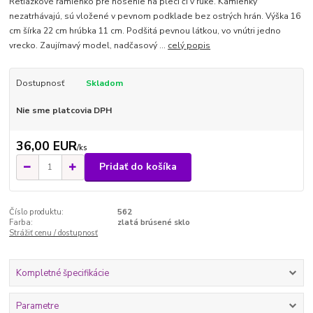
Retiazkové ramienko pre nosenie na pleci či v ruke. Kamienky
nezatrhávajú, sú vložené v pevnom podklade bez ostrých hrán. Výška 16
cm šírka 22 cm hrúbka 11 cm. Podšitá pevnou látkou, vo vnútri jedno
vrecko. Zaujímavý model, nadčasový ...
celý popis
Dostupnosť
Skladom
Nie sme platcovia DPH
36,00 EUR
/
ks
Pridať do košíka
Číslo produktu:
562
Farba:
zlatá brúsené sklo
Strážiť cenu / dostupnosť
Kompletné špecifikácie
Parametre