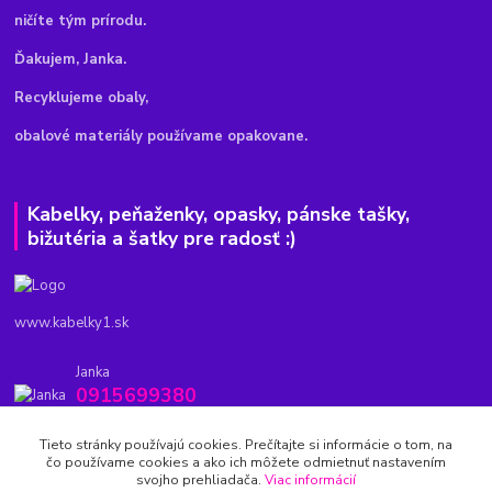
ničíte tým prírodu.
Ďakujem, Janka.
Recyklujeme obaly,
obalové materiály používame opakovane.
Kabelky, peňaženky, opasky, pánske tašky,
bižutéria a šatky pre radosť :)
www.kabelky1.sk
Janka
0915699380
8.00-20.00
Tieto stránky používajú cookies. Prečítajte si informácie o tom, na
kabelky1.sk@gmail.com
čo používame cookies a ako ich môžete odmietnuť nastavením
svojho prehliadača.
Viac informácií