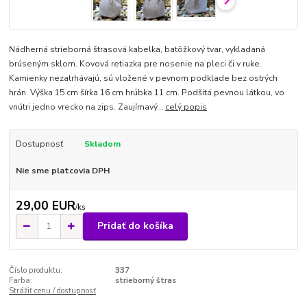
Nádherná strieborná štrasová kabelka, batôžkový tvar, vykladaná
brúseným sklom. Kovová retiazka pre nosenie na pleci či v ruke.
Kamienky nezatrhávajú, sú vložené v pevnom podklade bez ostrých
hrán. Výška 15 cm šírka 16 cm hrúbka 11 cm. Podšitá pevnou látkou, vo
vnútri jedno vrecko na zips. Zaujímavý...
celý popis
Dostupnosť
Skladom
Nie sme platcovia DPH
29,00 EUR
/
ks
Pridať do košíka
Číslo produktu:
337
Farba:
strieborný štras
Strážiť cenu / dostupnosť