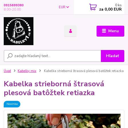
0
ks
0915699380
EUR
za
0,00 EUR
8.00-20.00
Menu
Hľadať
Úvod
Kabelky mix
Kabelka strieborná štrasová plesová batôžtek retiazka
Kabelka strieborná štrasová
plesová batôžtek retiazka
Novinka