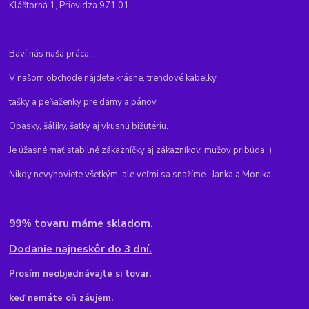
Kláštorná 1, Prievidza 971 01
Baví nás naša práca...
V našom obchode nájdete krásne, trendové kabelky,
tašky a peňaženky pre dámy a pánov.
Opasky, šáliky, šatky aj vkusnú bižutériu.
Je úžasné mať stabilné zákazníčky aj zákazníkov, mužov pribúda :)
Nikdy nevyhoviete všetkým, ale veľmi sa snažíme...Janka a Monika
99% tovaru máme skladom.
Dodanie najneskôr do 3 dní.
Pr
osím neobjednávajte si tovar,
keď nemáte oň záujem,