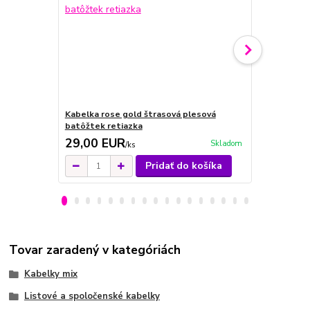
Kabelka rose gold štrasová plesová
Kabelka čie
batôžtek retiazka
plesová bat
29,00 EUR
29,00 E
Skladom
/
ks
Pridať do košíka
Tovar zaradený v kategóriách
Kabelky mix
Listové a spoločenské kabelky