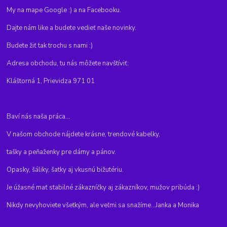
My na mape Google :) a na Facebooku.
Dajte nám like a budete vedieť naše novinky.
Budete žiť tak trochu s nami :)
Adresa obchodu, tu nás môžete navštíviť:
Kláštorná 1, Prievidza 971 01
Baví nás naša práca...
V našom obchode nájdete krásne, trendové kabelky,
tašky a peňaženky pre dámy a pánov.
Opasky, šáliky, šatky aj vkusnú bižutériu.
Je úžasné mať stabilné zákazníčky aj zákazníkov, mužov pribúda :)
Nikdy nevyhoviete všetkým, ale veľmi sa snažíme...Janka a Monika