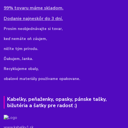
99% tovaru máme skladom.
Dodanie najneskôr do 3 dní.
Pr
osím neobjednávajte si tovar,
keď nemáte oň záujem,
ničíte tým prírodu.
Ďakujem, Janka.
Recyklujeme obaly,
obalové materiály používame opakovane.
Kabelky, peňaženky, opasky, pánske tašky,
bižutéria a šatky pre radosť :)
www.kabelky1.sk