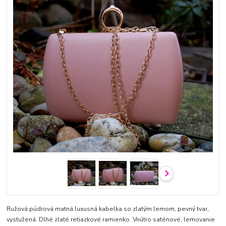
Ružová púdrová matná luxusná kabelka so zlatým lemom, pevný tvar,
vystužená. Dlhé zlaté retiazkové ramienko. Vnútro saténové, lemovanie