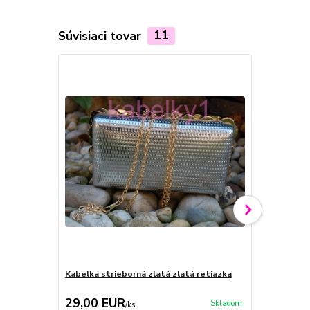
Súvisiaci tovar
11
Kabelka strieborná zlatá zlatá retiazka
Kabelka smo
strieborná 
29,00 EUR
24,00 E
Skladom
/
ks