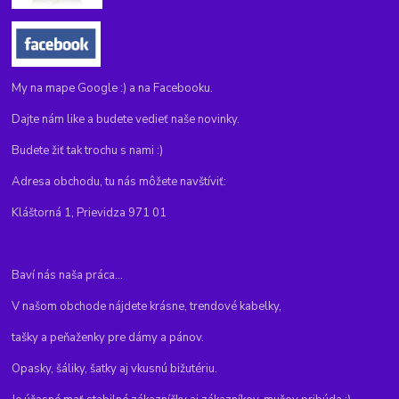
My na mape Google :) a na Facebooku.
Dajte nám like a budete vedieť naše novinky.
Budete žiť tak trochu s nami :)
Adresa obchodu, tu nás môžete navštíviť:
Kláštorná 1, Prievidza 971 01
Baví nás naša práca...
V našom obchode nájdete krásne, trendové kabelky,
tašky a peňaženky pre dámy a pánov.
Opasky, šáliky, šatky aj vkusnú bižutériu.