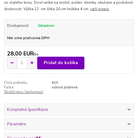
zo zlatého kovu. Dosť veľká na mobil, púder, šminky, okuliare a podobné
drobnosti. Výška 12 cm šírka 20 cm hrúbka 4 cm.
celý popis
Dostupnosť
Skladom
Nie sme platcovia DPH
28,00 EUR
/
ks
Pridať do košíka
Číslo produktu:
815
Farba:
ružová púdrová
Strážiť cenu / dostupnosť
Kompletné špecifikácie
Parametre