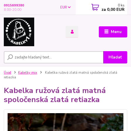
0
ks
0915699380
EUR
za
0,00 EUR
8.00-20.00
Menu
Hľadať
Úvod
Kabelky mix
Kabelka ružová zlatá matná spoločenská zlatá
retiazka
Kabelka ružová zlatá matná
spoločenská zlatá retiazka