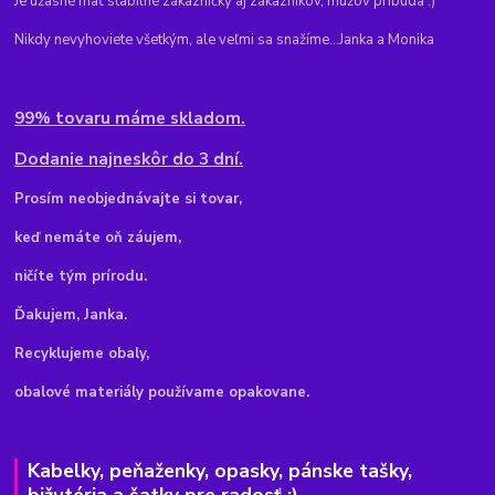
Je úžasné mať stabilné zákazníčky aj zákazníkov, mužov pribúda :)
Nikdy nevyhoviete všetkým, ale veľmi sa snažíme...Janka a Monika
99% tovaru máme skladom.
Dodanie najneskôr do 3 dní.
Pr
osím neobjednávajte si tovar,
keď nemáte oň záujem,
ničíte tým prírodu.
Ďakujem, Janka.
Recyklujeme obaly,
obalové materiály používame opakovane.
Kabelky, peňaženky, opasky, pánske tašky,
bižutéria a šatky pre radosť :)