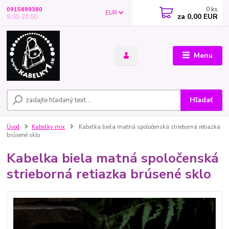
0
ks
0915699380
EUR
za
0,00 EUR
8.00-20.00
Menu
Hľadať
Úvod
Kabelky mix
Kabelka biela matná spoločenská strieborná retiazka
brúsené sklo
Kabelka biela matná spoločenská
strieborná retiazka brúsené sklo