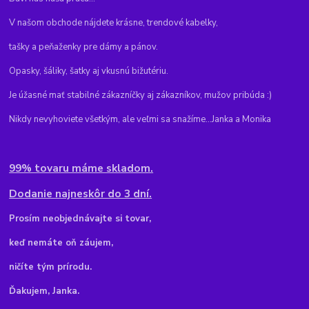
V našom obchode nájdete krásne, trendové kabelky,
tašky a peňaženky pre dámy a pánov.
Opasky, šáliky, šatky aj vkusnú bižutériu.
Je úžasné mať stabilné zákazníčky aj zákazníkov, mužov pribúda :)
Nikdy nevyhoviete všetkým, ale veľmi sa snažíme...Janka a Monika
99% tovaru máme skladom.
Dodanie najneskôr do 3 dní.
Pr
osím neobjednávajte si tovar,
keď nemáte oň záujem,
ničíte tým prírodu.
Ďakujem, Janka.