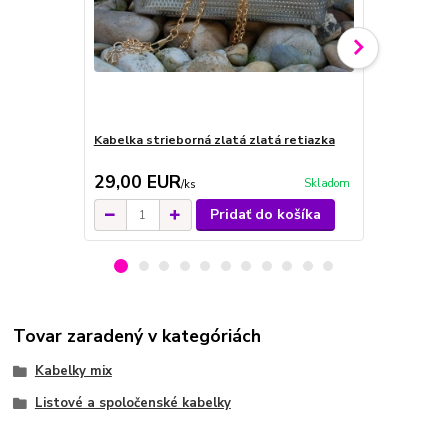
Kabelka strieborná zlatá zlatá retiazka
Kabelka smo
strieborná 
29,00 EUR
24,00 E
Skladom
/
ks
Pridať do košíka
Tovar zaradený v kategóriách
Kabelky mix
Listové a spoločenské kabelky