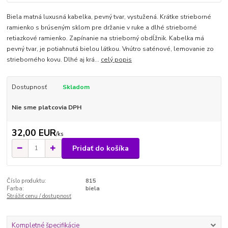
Biela matná luxusná kabelka, pevný tvar, vystužená. Krátke strieborné
ramienko s brúseným sklom pre držanie v ruke a dlhé strieborné
retiazkové ramienko. Zapínanie na strieborný obdĺžnik. Kabelka má
pevný tvar, je potiahnutá bielou látkou. Vnútro saténové, lemovanie zo
strieborného kovu. Dlhé aj krá...
celý popis
Dostupnosť
Skladom
Nie sme platcovia DPH
32,00 EUR
/
ks
Pridať do košíka
Číslo produktu:
815
Farba:
biela
Strážiť cenu / dostupnosť
Kompletné špecifikácie