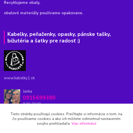
Recyklujeme obaly,
obalové materiály používame opakovane.
Kabelky, peňaženky, opasky, pánske tašky,
bižutéria a šatky pre radosť :)
www.kabelky1.sk
Janka
0915699380
8.00-20.00
Tieto stránky používajú cookies. Prečítajte si informácie o tom, na
kabelky1.sk@gmail.com
čo používame cookies a ako ich môžete odmietnuť nastavením
svojho prehliadača.
Viac informácií