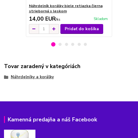
Náhrdelník korálky biele retiazka čierna
Korálky ze
strieborná s leskom
14,00 EUR
21,00 E
Skladom
/
ks
Pridať do košíka
Tovar zaradený v kategóriách
Náhrdelníky a korálky
Kamenná predajňa a náš Facebook