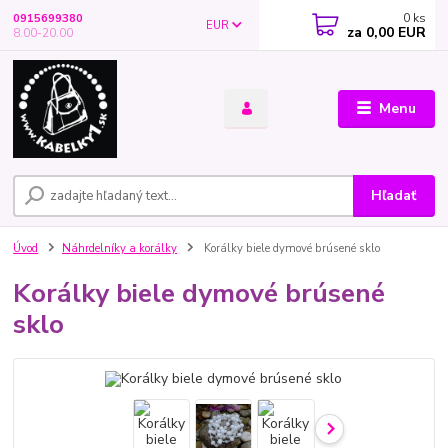
0
ks
0915699380
EUR
za
0,00 EUR
8.00-20.00
Menu
Hľadať
Úvod
Náhrdelníky a korálky
Korálky biele dymové brúsené sklo
Korálky biele dymové brúsené
sklo