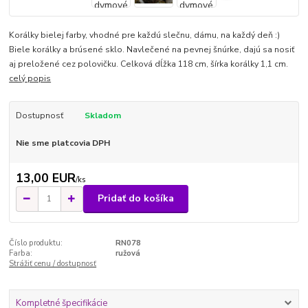
Korálky bielej farby, vhodné pre každú slečnu, dámu, na každý deň :)
Biele korálky a brúsené sklo. Navlečené na pevnej šnúrke, dajú sa nosiť
aj preložené cez polovičku. Celková dĺžka 118 cm, šírka korálky 1,1 cm.
celý popis
Dostupnosť
Skladom
Nie sme platcovia DPH
13,00 EUR
/
ks
Pridať do košíka
Číslo produktu:
RN078
Farba:
ružová
Strážiť cenu / dostupnosť
Kompletné špecifikácie