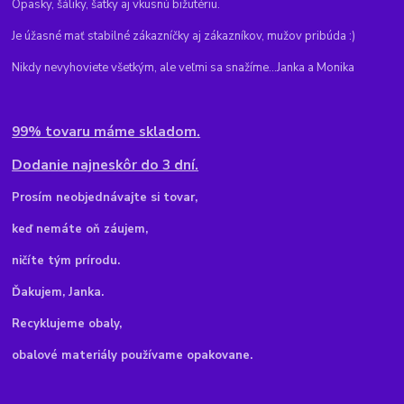
Opasky, šáliky, šatky aj vkusnú bižutériu.
Je úžasné mať stabilné zákazníčky aj zákazníkov, mužov pribúda :)
Nikdy nevyhoviete všetkým, ale veľmi sa snažíme...Janka a Monika
99% tovaru máme skladom.
Dodanie najneskôr do 3 dní.
Pr
osím neobjednávajte si tovar,
keď nemáte oň záujem,
ničíte tým prírodu.
Ďakujem, Janka.
Recyklujeme obaly,
obalové materiály používame opakovane.