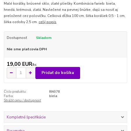
Malé korálky, brúsené sklo, zlaté pliešky. Kombinácia farieb: biela,
hnedá, krémová, zlatá. Navlečené na pevnej šnúrke, dajú sa nosiť aj
preložené cez polovičku. Celková dĺžka 100 cm, šírka koráliek 0,5 - 1 cm,
šírka ozdoby 2,5 cm.
celý popis
Dostupnosť
Skladom
Nie sme platcovia DPH
19,00 EUR
/
ks
Pridať do košíka
Číslo produktu:
RN078
Farba:
biela
Strážiť cenu / dostupnosť
Kompletné špecifikácie