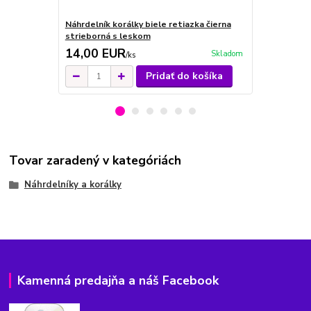
Náhrdelník korálky biele retiazka čierna
Korálky ze
strieborná s leskom
14,00 EUR
21,00 E
Skladom
/
ks
Pridať do košíka
Tovar zaradený v kategóriách
Náhrdelníky a korálky
Kamenná predajňa a náš Facebook