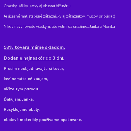
Opasky, šáliky, šatky aj vkusnú bižutériu.
Je úžasné mať stabilné zákazníčky aj zákazníkov, mužov pribúda :)
Nikdy nevyhoviete všetkým, ale veľmi sa snažíme...Janka a Monika
99% tovaru máme skladom.
Dodanie najneskôr do 3 dní.
Pr
osím neobjednávajte si tovar,
keď nemáte oň záujem,
ničíte tým prírodu.
Ďakujem, Janka.
Recyklujeme obaly,
obalové materiály používame opakovane.