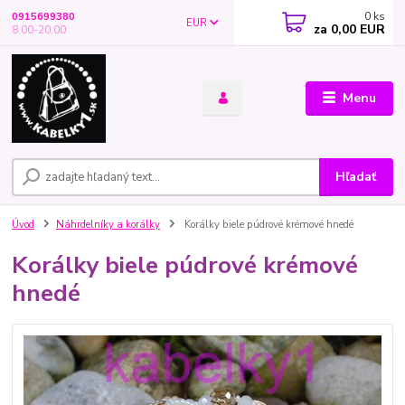
0
ks
0915699380
EUR
za
0,00 EUR
8.00-20.00
Menu
Hľadať
Úvod
Náhrdelníky a korálky
Korálky biele púdrové krémové hnedé
Korálky biele púdrové krémové
hnedé