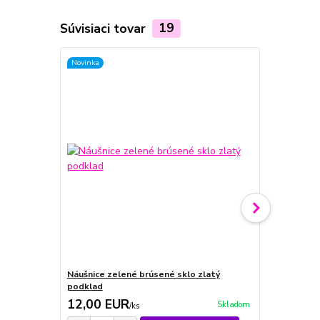
Súvisiaci tovar
19
Novinka
Novinka
Náušnice zelené brúsené sklo zlatý
Náušnice mo
podklad
podklad
12,00 EUR
13,00 E
Skladom
/
ks