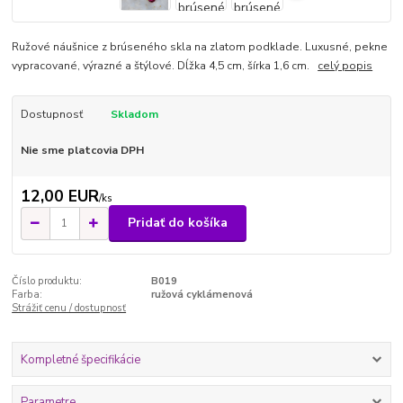
Ružové náušnice z brúseného skla na zlatom podklade. Luxusné, pekne
vypracované, výrazné a štýlové. Dĺžka 4,5 cm, šírka 1,6 cm.
celý popis
Dostupnosť
Skladom
Nie sme platcovia DPH
12,00 EUR
/
ks
Pridať do košíka
Číslo produktu:
B019
Farba:
ružová cyklámenová
Strážiť cenu / dostupnosť
Kompletné špecifikácie
Parametre