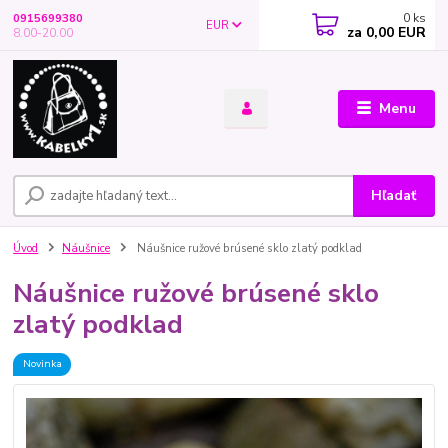
0
ks
0915699380
EUR
za
0,00 EUR
8.00-20.00
Menu
Hľadať
Úvod
Náušnice
Náušnice ružové brúsené sklo zlatý podklad
Náušnice ružové brúsené sklo
zlatý podklad
Novinka