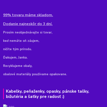
99% tovaru máme skladom.
Dodanie najneskôr do 3 dní.
Pr
osím neobjednávajte si tovar,
keď nemáte oň záujem,
ničíte tým prírodu.
Ďakujem, Janka.
Recyklujeme obaly,
obalové materiály používame opakovane.
Kabelky, peňaženky, opasky, pánske tašky,
bižutéria a šatky pre radosť :)