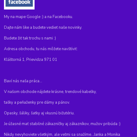
My na mape Google :) a na Facebooku.
Dajte nám like a budete vedieť naše novinky.
Budete žiť tak trochu s nami :)
Adresa obchodu, tu nás môžete navštíviť:
Kláštorná 1, Prievidza 971 01
Baví nás naša práca...
V našom obchode nájdete krásne, trendové kabelky,
tašky a peňaženky pre dámy a pánov.
Opasky, šáliky, šatky aj vkusnú bižutériu.
Je úžasné mať stabilné zákazníčky aj zákazníkov, mužov pribúda :)
Nikdy nevyhoviete všetkým, ale veľmi sa snažíme...Janka a Monika