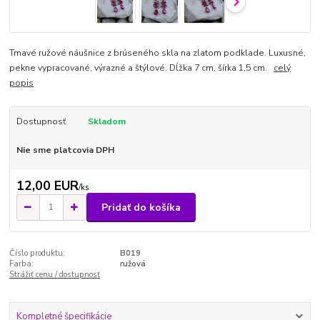
Tmavé ružové náušnice z brúseného skla na zlatom podklade. Luxusné,
pekne vypracované, výrazné a štýlové. Dĺžka 7 cm, šírka 1,5 cm.
celý
popis
Dostupnosť
Skladom
Nie sme platcovia DPH
12,00 EUR
/
ks
Pridať do košíka
Číslo produktu:
B019
Farba:
ružová
Strážiť cenu / dostupnosť
Kompletné špecifikácie