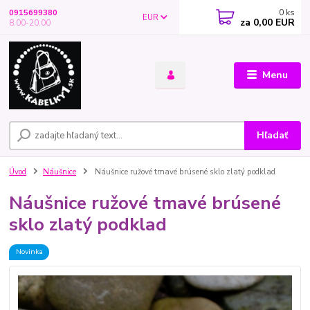
0
ks
0915699380
EUR
za
0,00 EUR
8.00-20.00
Menu
Hľadať
Úvod
Náušnice
Náušnice ružové tmavé brúsené sklo zlatý podklad
Náušnice ružové tmavé brúsené
sklo zlatý podklad
Novinka