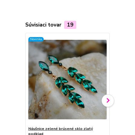
Súvisiaci tovar
19
Novinka
Novinka
Náušnice zelené brúsené sklo zlatý
Náušnice mo
podklad
podklad