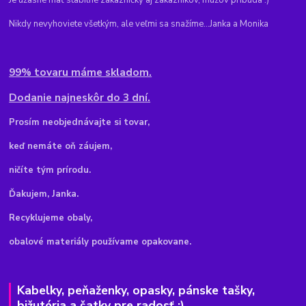
Nikdy nevyhoviete všetkým, ale veľmi sa snažíme...Janka a Monika
99% tovaru máme skladom.
Dodanie najneskôr do 3 dní.
Pr
osím neobjednávajte si tovar,
keď nemáte oň záujem,
ničíte tým prírodu.
Ďakujem, Janka.
Recyklujeme obaly,
obalové materiály používame opakovane.
Kabelky, peňaženky, opasky, pánske tašky,
bižutéria a šatky pre radosť :)