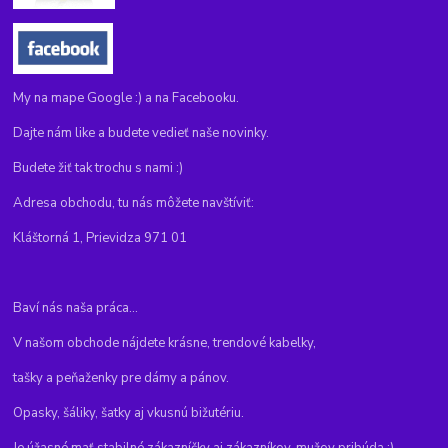
My na mape Google :) a na Facebooku.
Dajte nám like a budete vedieť naše novinky.
Budete žiť tak trochu s nami :)
Adresa obchodu, tu nás môžete navštíviť:
Kláštorná 1, Prievidza 971 01
Baví nás naša práca...
V našom obchode nájdete krásne, trendové kabelky,
tašky a peňaženky pre dámy a pánov.
Opasky, šáliky, šatky aj vkusnú bižutériu.
Je úžasné mať stabilné zákazníčky aj zákazníkov, mužov pribúda :)