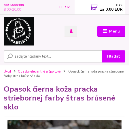
0
ks
0915699380
EUR
za
0,00 EUR
8.00-20.00
Menu
Hľadať
Úvod
Opasky elegantné a športové
Opasok čierna koža pracka striebornej
farby štras brúsené sklo
Opasok čierna koža pracka
striebornej farby štras brúsené
sklo