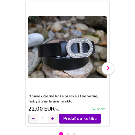
Opasok čierna koža pracka striebornej
Opasok stri
farby štras brúsené sklo
striebornej 
22,00 EUR
22,00 E
Skladom
/
ks
Pridať do košíka