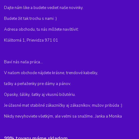
Dajte nám like a budete vedieť naše novinky.
Budete žiť tak trochu s nami :)
Adresa obchodu, tu nás môžete navštíviť:
Kláštorná 1, Prievidza 971 01
Baví nás naša práca...
V našom obchode nájdete krásne, trendové kabelky,
tašky a peňaženky pre dámy a pánov.
Opasky, šáliky, šatky aj vkusnú bižutériu.
Je úžasné mať stabilné zákazníčky aj zákazníkov, mužov pribúda :)
Nikdy nevyhoviete všetkým, ale veľmi sa snažíme...Janka a Monika
99% tovaru máme skladom.