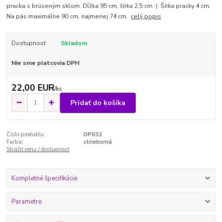
pracka s brúseným sklom. Dĺžka 95 cm, šírka 2,5 cm :) Šírka pracky 4 cm.
Na pás maximálne 90 cm, najmenej 74 cm.
celý popis
Dostupnosť
Skladom
Nie sme platcovia DPH
22,00 EUR
/
ks
Pridať do košíka
Číslo produktu:
OP032
Farba:
strieborná
Strážiť cenu / dostupnosť
Kompletné špecifikácie
Parametre