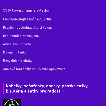
99% tovaru máme skladom.
Dodanie najneskôr do 3 dní.
Pr
osím neobjednávajte si tovar,
keď nemáte oň záujem,
ničíte tým prírodu.
Ďakujem, Janka.
Recyklujeme obaly,
obalové materiály používame opakovane.
Kabelky, peňaženky, opasky, pánske tašky,
bižutéria a šatky pre radosť :)