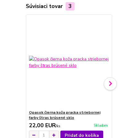
Súvisiaci tovar
3
Opasok čierna koža pracka striebornej
Opasok stri
farby štras brúsené sklo
striebornej 
22,00 EUR
22,00 E
Skladom
/
ks
Pridať do košíka