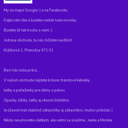
My na mape Google :) a na Facebooku.
Dajte nám like a budete vedieť naše novinky.
Budete žiť tak trochu s nami :)
Adresa obchodu, tu nás môžete navštíviť:
Kláštorná 1, Prievidza 971 01
Baví nás naša práca...
V našom obchode nájdete krásne, trendové kabelky,
tašky a peňaženky pre dámy a pánov.
Opasky, šáliky, šatky aj vkusnú bižutériu.
Je úžasné mať stabilné zákazníčky aj zákazníkov, mužov pribúda :)
Nikdy nevyhoviete všetkým, ale veľmi sa snažíme...Janka a Monika