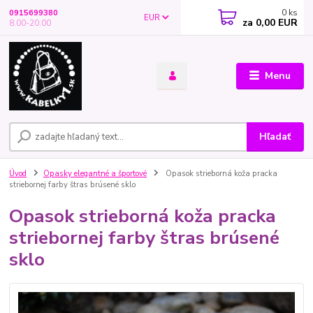
0
ks
0915699380
EUR
za
0,00 EUR
8.00-20.00
Menu
Hľadať
Úvod
Opasky elegantné a športové
Opasok strieborná koža pracka
striebornej farby štras brúsené sklo
Opasok strieborná koža pracka
striebornej farby štras brúsené
sklo