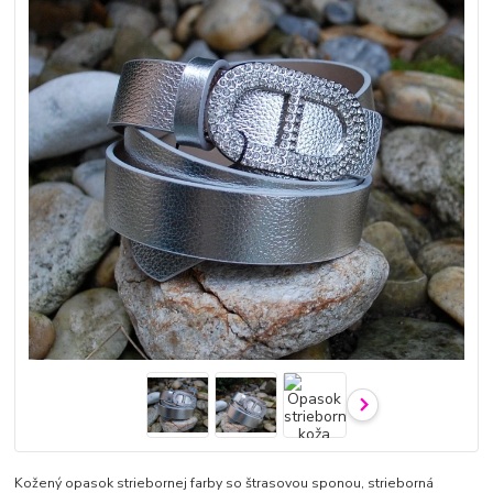
Kožený opasok striebornej farby so štrasovou sponou, strieborná