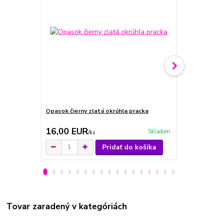
Opasok čierny zlatá okrúhla pracka
Opasok biel
16,00 EUR
16,00 E
Skladom
/
ks
Pridať do košíka
Tovar zaradený v kategóriách