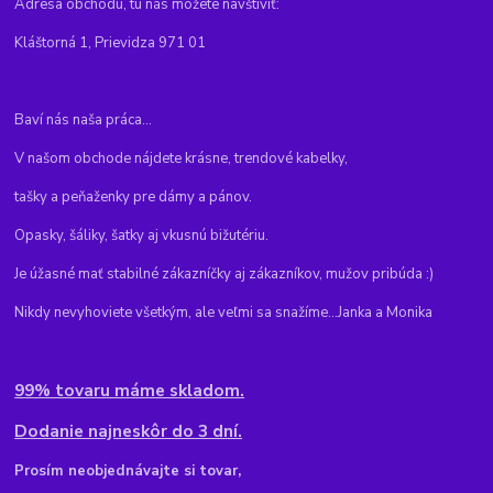
Adresa obchodu, tu nás môžete navštíviť:
Kláštorná 1, Prievidza 971 01
Baví nás naša práca...
V našom obchode nájdete krásne, trendové kabelky,
tašky a peňaženky pre dámy a pánov.
Opasky, šáliky, šatky aj vkusnú bižutériu.
Je úžasné mať stabilné zákazníčky aj zákazníkov, mužov pribúda :)
Nikdy nevyhoviete všetkým, ale veľmi sa snažíme...Janka a Monika
99% tovaru máme skladom.
Dodanie najneskôr do 3 dní.
Pr
osím neobjednávajte si tovar,