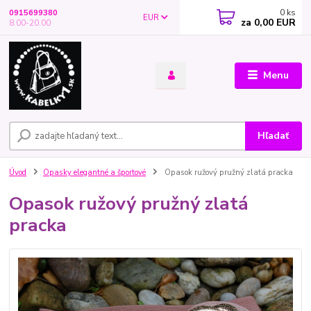
0
ks
0915699380
EUR
za
0,00 EUR
8.00-20.00
Menu
Hľadať
Úvod
Opasky elegantné a športové
Opasok ružový pružný zlatá pracka
Opasok ružový pružný zlatá
pracka