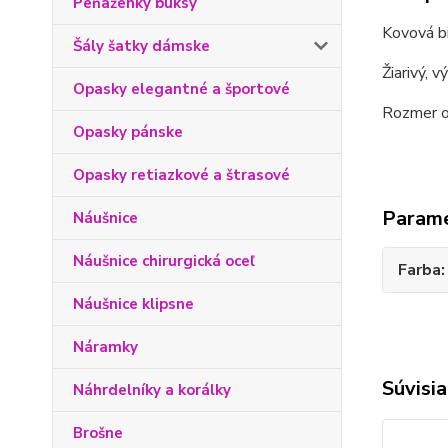
Peňaženky buksy
Kovová bi
Šály šatky dámske
Žiarivý, v
Opasky elegantné a športové
Rozmer o
Opasky pánske
Opasky retiazkové a štrasové
Param
Náušnice
Náušnice chirurgická oceľ
Farba
Náušnice klipsne
Náramky
Súvisia
Náhrdelníky a korálky
Brošne