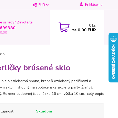
Prihlásenie
EUR
e si rady? Zavolajte.
0
ks
699380
za
0,00 EUR
0.00
klo
rličky brúsené sklo
 bielo strieborná spona, hrebeň ozdobený perličkami a
ým sklom, vhodný na spoločenské akcie & párty. Žiarivý,
ý. Rozmer ozdobnej časti šírka 16 cm, výška 10 cm.
celý popis
tupnosť
Skladom