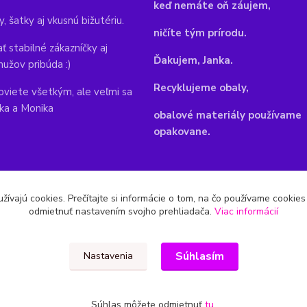
keď nemáte oň záujem,
y, šatky aj vkusnú bižutériu.
ničíte tým prírodu.
ť stabilné zákazníčky aj
Ďakujem, Janka.
mužov pribúda :)
Recyklujeme obaly,
viete všetkým, ale veľmi sa
nka a Monika
obalové materiály používame
opakovane.
žívajú cookies. Prečítajte si informácie o tom, na čo používame cookie
odmietnuť nastavením svojho prehliadača.
Viac informácií
Súhlasím
Nastavenia
Súhlas môžete odmietnuť
tu
.