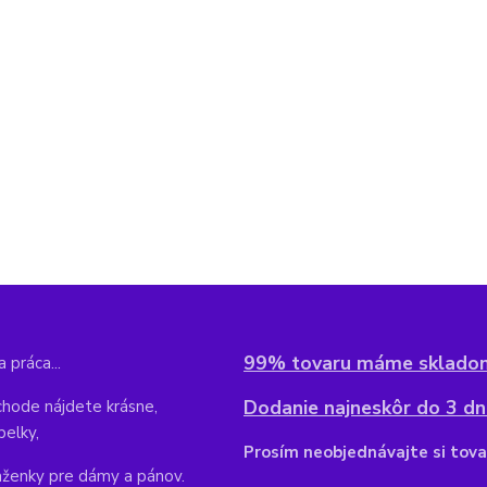
99% tovaru máme sklado
 práca...
Dodanie najneskôr do 3 dní
hode nájdete krásne,
belky,
Pr
osím neobjednávajte si tova
aženky pre dámy a pánov.