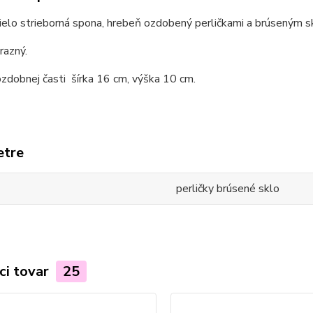
elo strieborná spona, hrebeň ozdobený perličkami a brúseným s
ýrazný.
zdobnej časti šírka 16 cm, výška 10 cm.
etre
perličky brúsené sklo
ci tovar
25