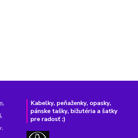
Kabelky, peňaženky, opasky,
m.
pánske tašky, bižutéria a šatky
.
pre radosť :)
r,