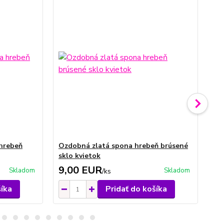
hrebeň
Ozdobná zlatá spona hrebeň brúsené
Oz
sklo kvietok
skl
9,00 EUR
9
Skladom
Skladom
/
ks
šíka
Pridať do košíka