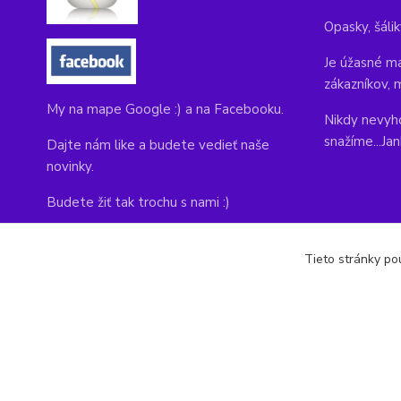
Opasky, šálik
Je úžasné ma
zákazníkov, 
My na mape Google :) a na Facebooku.
Nikdy nevyho
snažíme...Ja
Dajte nám like a budete vedieť naše
novinky.
Budete žiť tak trochu s nami :)
Adresa obchodu, tu nás môžete navštíviť:
Tieto stránky pou
Kláštorná 1, Prievidza 971 01
copyright © 2014-2022 kabelky1.sk