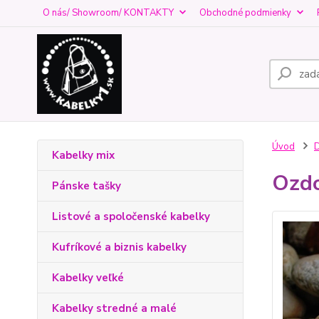
O nás/ Showroom/ KONTAKTY
Obchodné podmienky
Úvod
D
Kabelky mix
Ozdo
Pánske tašky
Listové a spoločenské kabelky
Kufríkové a biznis kabelky
Kabelky veľké
Kabelky stredné a malé