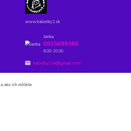
www.kabelky1.sk
Janka
0915699380
8.00-20.00
kabelky1.sk@gmail.com
s a ako ich môžete
Vytvorené na
Eshop-rychlo.sk