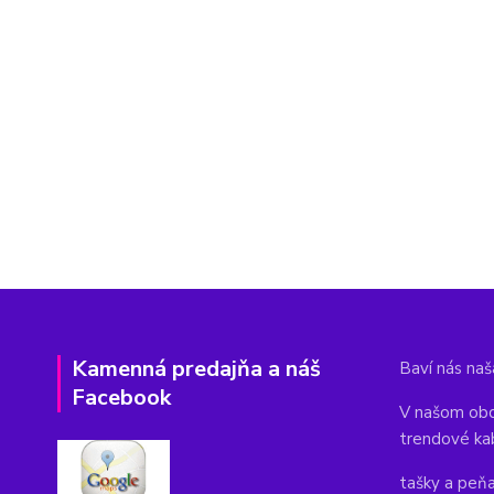
Kamenná predajňa a náš
Baví nás naša
Facebook
V našom obc
trendové ka
tašky a peň