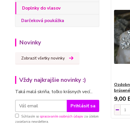
Doplnky do vlasov
Darčeková poukážka
Novinky
Zobraziť všetky novinky
Vždy najkrajšie novinky :)
Ozdobná
brúsené
Taká malá skriňa, toľko krásnych vecí...
9,00 
Prihlásiť sa
Súhlasím so
spracovaním osobných údajov
za účelom
zasielania newslettera.