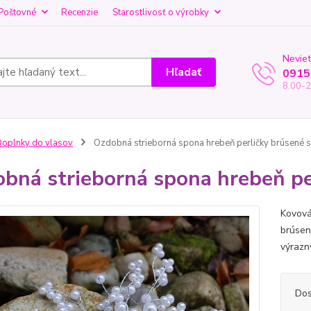
Poštovné
Recenzie
Starostlivosť o výrobky
Neviet
Hľadať
0915
8.00-2
oplnky do vlasov
Ozdobná strieborná spona hrebeň perličky brúsené s
bná strieborná spona hrebeň pe
Kovová
brúsen
výrazn
Dos