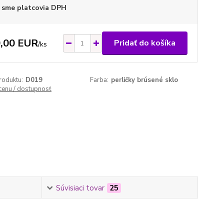
 sme platcovia DPH
,00 EUR
Pridať do košíka
/
ks
roduktu:
D019
Farba:
perličky brúsené sklo
 cenu / dostupnosť
Súvisiaci tovar
25