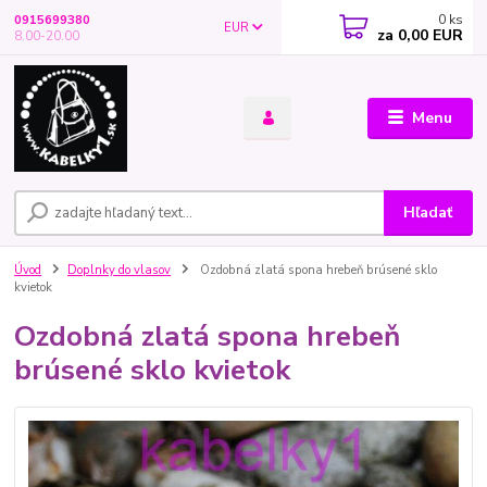
0
ks
0915699380
EUR
za
0,00 EUR
8.00-20.00
Menu
Hľadať
Úvod
Doplnky do vlasov
Ozdobná zlatá spona hrebeň brúsené sklo
kvietok
Ozdobná zlatá spona hrebeň
brúsené sklo kvietok