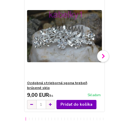
Ozdobná strieborná spona hrebeň
Ozdobná str
brúsené sklo
brúsené skl
9,00 EUR
10,00 E
Skladom
/
ks
Pridať do košíka