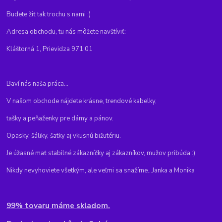
Budete žiť tak trochu s nami :)
Adresa obchodu, tu nás môžete navštíviť:
Kláštorná 1, Prievidza 971 01
Baví nás naša práca...
V našom obchode nájdete krásne, trendové kabelky,
tašky a peňaženky pre dámy a pánov.
Opasky, šáliky, šatky aj vkusnú bižutériu.
Je úžasné mať stabilné zákazníčky aj zákazníkov, mužov pribúda :)
Nikdy nevyhoviete všetkým, ale veľmi sa snažíme...Janka a Monika
99% tovaru máme skladom.