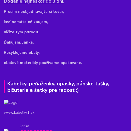
Dodanie najneskôr do 3 dní.
Pr
osím neobjednávajte si tovar,
keď nemáte oň záujem,
ničíte tým prírodu.
Ďakujem, Janka.
Recyklujeme obaly,
obalové materiály používame opakovane.
Kabelky, peňaženky, opasky, pánske tašky,
bižutéria a šatky pre radosť :)
www.kabelky1.sk
Janka