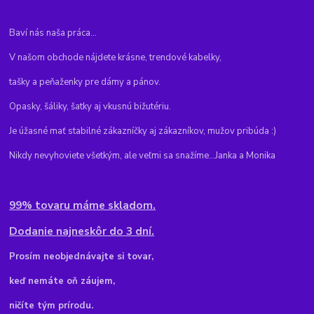
Baví nás naša práca...
V našom obchode nájdete krásne, trendové kabelky,
tašky a peňaženky pre dámy a pánov.
Opasky, šáliky, šatky aj vkusnú bižutériu.
Je úžasné mať stabilné zákazníčky aj zákazníkov, mužov pribúda :)
Nikdy nevyhoviete všetkým, ale veľmi sa snažíme...Janka a Monika
99% tovaru máme skladom.
Dodanie najneskôr do 3 dní.
Pr
osím neobjednávajte si tovar,
keď nemáte oň záujem,
ničíte tým prírodu.