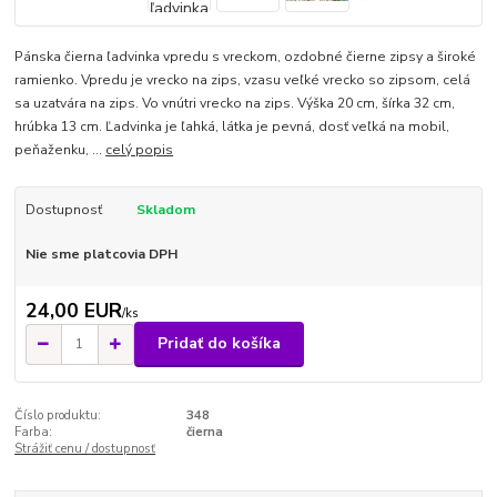
Pánska čierna ľadvinka vpredu s vreckom, ozdobné čierne zipsy a široké
ramienko. Vpredu je vrecko na zips, vzasu veľké vrecko so zipsom, celá
sa uzatvára na zips. Vo vnútri vrecko na zips. Výška 20 cm, šírka 32 cm,
hrúbka 13 cm. Ľadvinka je ľahká, látka je pevná, dosť veľká na mobil,
peňaženku, ...
celý popis
Dostupnosť
Skladom
Nie sme platcovia DPH
24,00 EUR
/
ks
Pridať do košíka
Číslo produktu:
348
Farba:
čierna
Strážiť cenu / dostupnosť