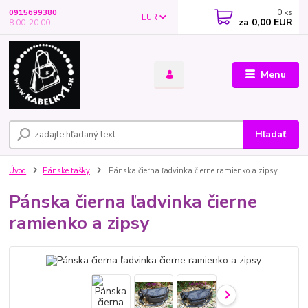
0
ks
0915699380
EUR
za
0,00 EUR
8.00-20.00
Menu
Hľadať
Úvod
Pánske tašky
Pánska čierna ľadvinka čierne ramienko a zipsy
Pánska čierna ľadvinka čierne
ramienko a zipsy