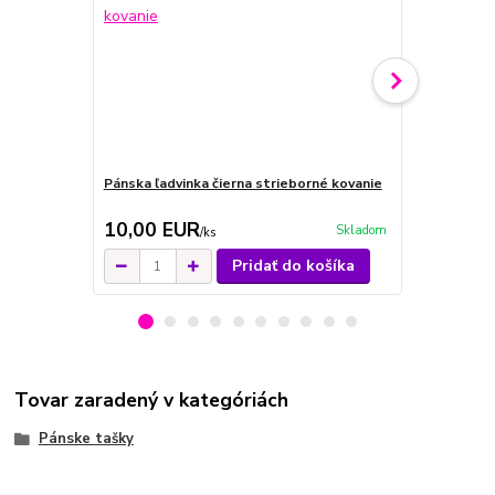
Pánska ľadvinka čierna strieborné kovanie
Pánska čiern
10,00 EUR
19,00 E
Skladom
/
ks
Pridať do košíka
Tovar zaradený v kategóriách
Pánske tašky