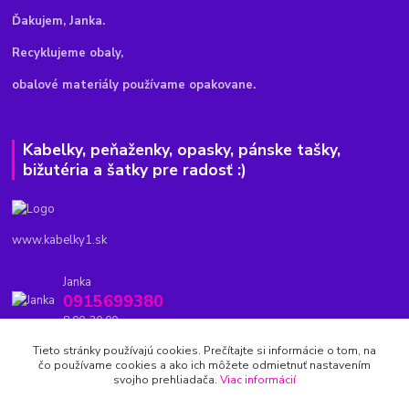
Ďakujem, Janka.
Recyklujeme obaly,
obalové materiály používame opakovane.
Kabelky, peňaženky, opasky, pánske tašky,
bižutéria a šatky pre radosť :)
www.kabelky1.sk
Janka
0915699380
8.00-20.00
Tieto stránky používajú cookies. Prečítajte si informácie o tom, na
kabelky1.sk@gmail.com
čo používame cookies a ako ich môžete odmietnuť nastavením
svojho prehliadača.
Viac informácií