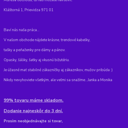
Kláštorná 1, Prievidza 971 01
Baví nás naša práca...
V našom obchode nájdete krásne, trendové kabelky,
tašky a peňaženky pre dámy a pánov.
Opasky, šáliky, šatky aj vkusnú bižutériu.
Je úžasné mať stabilné zákazníčky aj zákazníkov, mužov pribúda :)
Nikdy nevyhoviete všetkým, ale veľmi sa snažíme...Janka a Monika
99% tovaru máme skladom.
Dodanie najneskôr do 3 dní.
Pr
osím neobjednávajte si tovar,