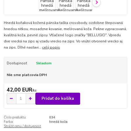
Hnedá koňaková kožená pánska taška crossbody, ozdobne štepovaná
hnedou nitkou, mosadzne kovanie, melírovaná koža. Pekne vypracovaná,
kvalitná koža, pevné zipsy. Vtlačené logo značky "BELLUGIO". Vpredu
dve vrecká na zips aj vzadu vrecko na zips. Vo vnútri otvorené vrecko aj
na zips. Dlhé nastavi...
celý popis
Dostupnosť
Skladom
Nie sme platcovia DPH
42,00 EUR
/
ks
Pridať do košíka
Číslo produktu:
034
Farba:
hnedá koža
Strážiť cenu / dostupnosť