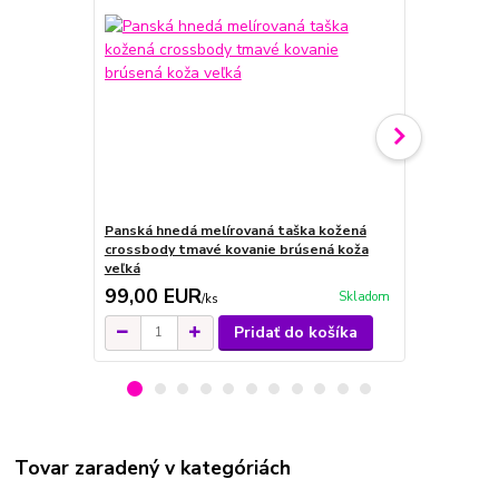
Panská hnedá melírovaná taška kožená
Panská hned
crossbody tmavé kovanie brúsená koža
crossbody t
veľká
veľká
99,00 EUR
109,00 
Skladom
/
ks
Pridať do košíka
Tovar zaradený v kategóriách