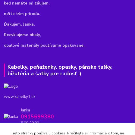
keď nemáte oň záujem,
ničíte tým prírodu.
Ďakujem, Janka.
Recyklujeme obaly,
obalové materiály používame opakovane.
Kabelky, peňaženky, opasky, pánske tašky,
bižutéria a šatky pre radosť :)
www.kabelky1.sk
Janka
0915699380
8.00-20.00
Tieto stránky používajú cookies. Prečítajte si informácie o tom, na
kabelky1.sk@gmail.com