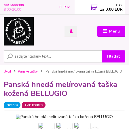
0
ks
0915699380
EUR
za
0,00 EUR
8.00-20.00
Menu
Hľadať
Úvod
Pánske tašky
Panská hnedá melírovaná taška kožená BELLUGIO
Panská hnedá melírovaná taška
kožená BELLUGIO
Novinka
TOP produkt