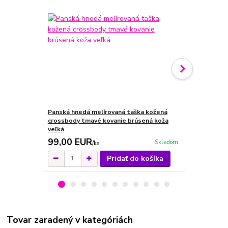
Panská hnedá melírovaná taška kožená
Panská hned
crossbody tmavé kovanie brúsená koža
crossbody t
veľká
veľká
99,00 EUR
109,00 
Skladom
/
ks
Pridať do košíka
Tovar zaradený v kategóriách