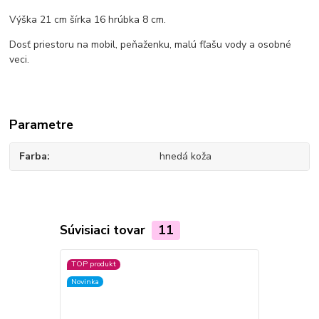
Výška 21 cm šírka 16 hrúbka 8 cm.
Dosť priestoru na mobil, peňaženku, malú fľašu vody a osobné
veci.
Parametre
Farba
hnedá koža
Súvisiaci tovar
11
TOP produkt
TOP produkt
Novinka
Novinka