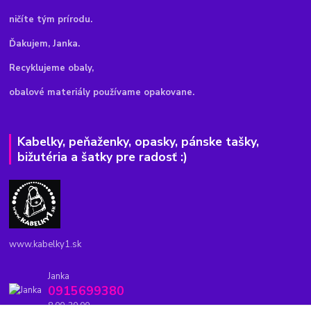
ničíte tým prírodu.
Ďakujem, Janka.
Recyklujeme obaly,
obalové materiály používame opakovane.
Kabelky, peňaženky, opasky, pánske tašky,
bižutéria a šatky pre radosť :)
www.kabelky1.sk
Janka
0915699380
8.00-20.00