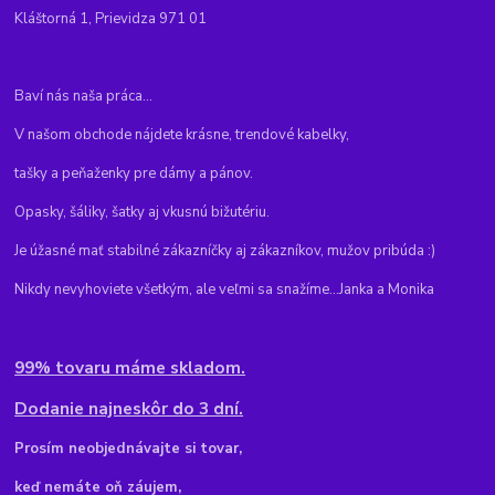
Kláštorná 1, Prievidza 971 01
Baví nás naša práca...
V našom obchode nájdete krásne, trendové kabelky,
tašky a peňaženky pre dámy a pánov.
Opasky, šáliky, šatky aj vkusnú bižutériu.
Je úžasné mať stabilné zákazníčky aj zákazníkov, mužov pribúda :)
Nikdy nevyhoviete všetkým, ale veľmi sa snažíme...Janka a Monika
99% tovaru máme skladom.
Dodanie najneskôr do 3 dní.
Pr
osím neobjednávajte si tovar,
keď nemáte oň záujem,