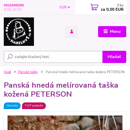
0
ks
0915699380
EUR
za
0,00 EUR
8.00-20.00
Menu
Hľadať
Úvod
Pánske tašky
Panská hnedá melírovaná taška kožená PETERSON
Panská hnedá melírovaná taška
kožená PETERSON
Novinka
TOP produkt