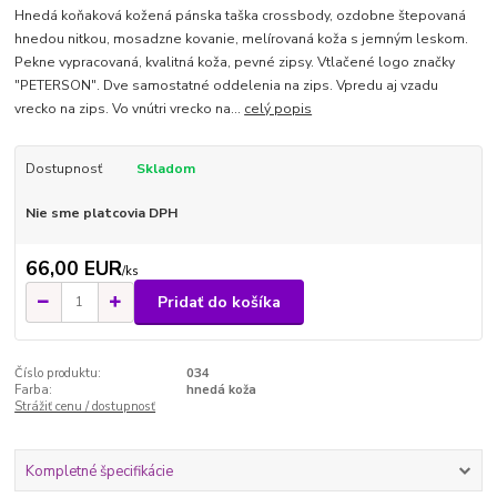
Hnedá koňaková kožená pánska taška crossbody, ozdobne štepovaná
hnedou nitkou, mosadzne kovanie, melírovaná koža s jemným leskom.
Pekne vypracovaná, kvalitná koža, pevné zipsy. Vtlačené logo značky
"PETERSON". Dve samostatné oddelenia na zips. Vpredu aj vzadu
vrecko na zips. Vo vnútri vrecko na...
celý popis
Dostupnosť
Skladom
Nie sme platcovia DPH
66,00 EUR
/
ks
Pridať do košíka
Číslo produktu:
034
Farba:
hnedá koža
Strážiť cenu / dostupnosť
Kompletné špecifikácie