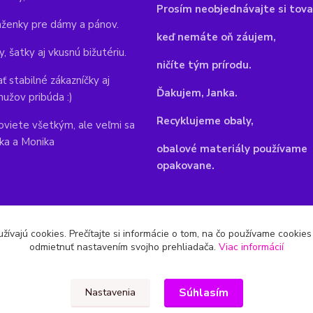
Pr
osím neobjednávajte si tova
aženky pre dámy a pánov.
keď nemáte oň záujem,
y, šatky aj vkusnú bižutériu.
ničíte tým prírodu.
ť stabilné zákazníčky aj
Ďakujem, Janka.
mužov pribúda :)
Recyklujeme obaly,
viete všetkým, ale veľmi sa
nka a Monika
obalové materiály používame
opakovane.
žívajú cookies. Prečítajte si informácie o tom, na čo používame cookie
odmietnuť nastavením svojho prehliadača.
Viac informácií
Súhlasím
Nastavenia