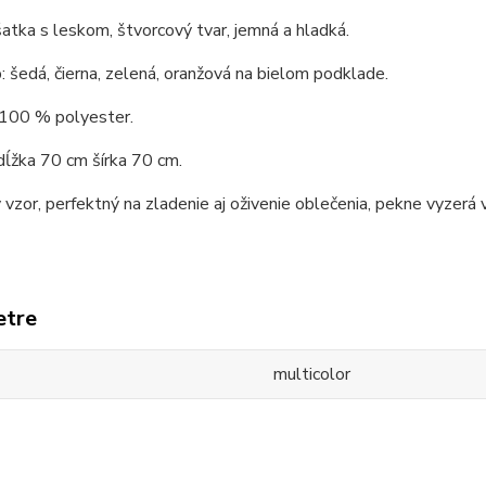
atka s leskom, štvorcový tvar, jemná a hladká.
b: šedá, čierna, zelená, oranžová na bielom podklade.
 100 % polyester.
ĺžka 70 cm šírka 70 cm.
vzor, perfektný na zladenie aj oživenie oblečenia, pekne vyzerá v
etre
multicolor