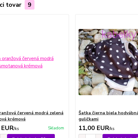
ci tovar
9
ranžová červená modrá zelená
Šatka čierna biela hodvábná
ová krémová
guličkami
 EUR
11,00 EUR
Skladom
/
ks
/
ks