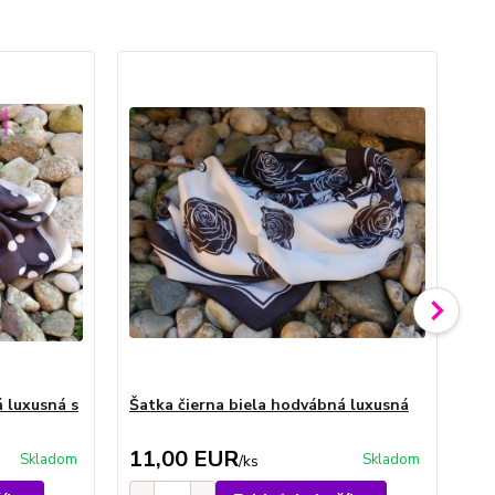
 luxusná s
Šatka čierna biela hodvábná luxusná
Ša
11,00 EUR
1
Skladom
Skladom
/
ks