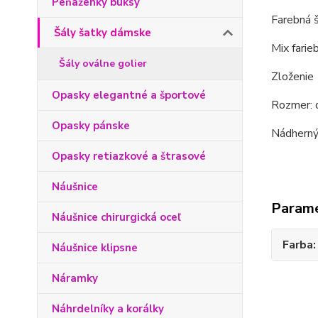
Peňaženky buksy
Farebná š
Šály šatky dámske
Mix farie
Šály oválne golier
Zloženie
Opasky elegantné a športové
Rozmer: d
Opasky pánske
Nádherný 
Opasky retiazkové a štrasové
Náušnice
Param
Náušnice chirurgická oceľ
Farba
Náušnice klipsne
Náramky
Náhrdelníky a korálky