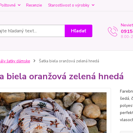
Poštovné
Recenzie
Starostlivosť o výrobky
Neviet
Hľadať
0915
8.00-2
ály šatky dámske
Šatka biela oranžová zelená hnedá
a biela oranžová zelená hnedá
Farebn
šedá, 
polyes
perfek
vlasoch