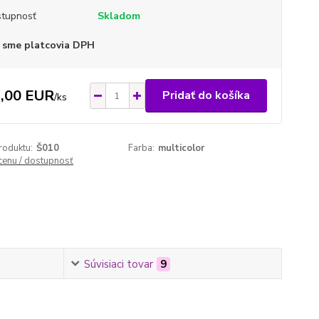
tupnosť
Skladom
 sme platcovia DPH
,00 EUR
Pridať do košíka
/
ks
roduktu:
Š010
Farba:
multicolor
 cenu / dostupnosť
Súvisiaci tovar
9