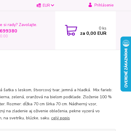
Prihlásenie
EUR
e si rady? Zavolajte.
0
ks
699380
za
0,00 EUR
0.00
á šatka s leskom, štvorcový tvar, jemná a hladká. Mix farieb:
čierna, zelená, oranžová na bielom podklade. Zloženie 100 %
ter. Rozmer: dĺžka 70 cm šírka 70 cm. Nádherný vzor,
tný na zladenie aj oživenie oblečenia, pekne vyzerá vo
, na svetríku, blúzke, saku.
celý popis