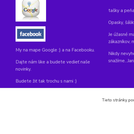
tašky a peň
Opasky, šálik
Je úžasné ma
zákazníkov, 
My na mape Google :) a na Facebooku.
Nikdy nevyho
snažíme...Ja
Dajte nám like a budete vedieť naše
novinky.
Budete žiť tak trochu s nami :)
Adresa obchodu, tu nás môžete navštíviť:
Tieto stránky pou
Kláštorná 1, Prievidza 971 01