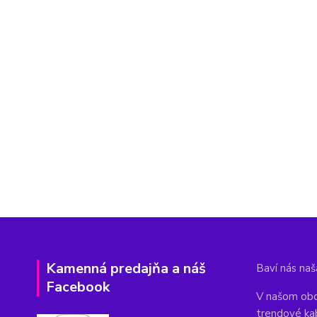
Kamenná predajňa a náš
Baví nás naša
Facebook
V našom obc
trendové ka