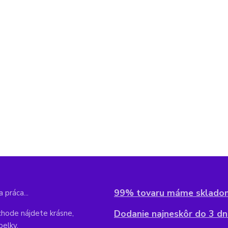
99% tovaru máme sklado
 práca...
Dodanie najneskôr do 3 dní
hode nájdete krásne,
belky,