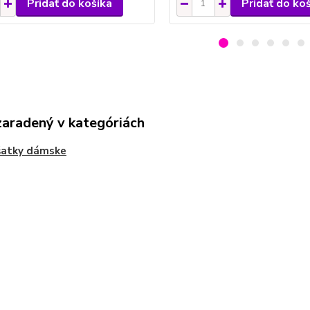
Pridať do košíka
Pridať do ko
zaradený v kategóriách
šatky dámske