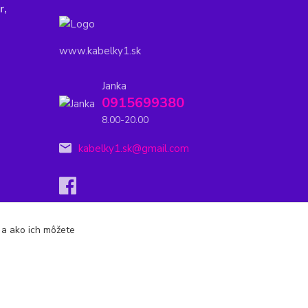
r,
www.kabelky1.sk
Janka
0915699380
8.00-20.00
kabelky1.sk@gmail.com
s a ako ich môžete