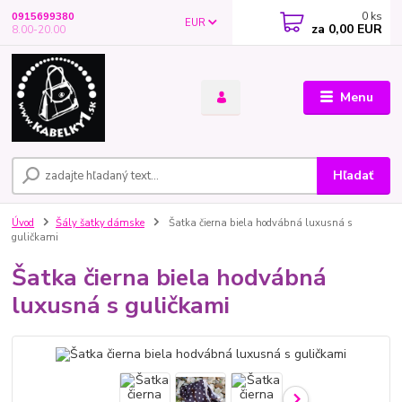
0
ks
0915699380
EUR
za
0,00 EUR
8.00-20.00
Menu
Hľadať
Úvod
Šály šatky dámske
Šatka čierna biela hodvábná luxusná s
guličkami
Šatka čierna biela hodvábná
luxusná s guličkami