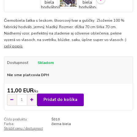
Čiernobiela šatka s leskom, štvorcový tvar a guličky. Zloženie 100 %
fabrický hodváb, jemný, hladký. Rozmer: dĺžka 70 cm šírka 70 cm.
Nádherný vzor, perfektný na zladenie aj oživenie oblečenia, pekne
vyzerá vo vlasoch, na svetríku, blúzke, saku, úplne super vo vlasoch :)
celý popis
Dostupnosť
Skladom
Nie sme platcovia DPH
11,00 EUR
/
ks
Pridať do košíka
Číslo produktu:
Š010
Farba:
čierna biela
Strážiť cenu / dostupnosť