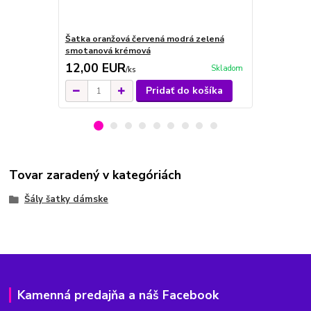
Šatka oranžová červená modrá zelená
Šatka čierna
smotanová krémová
guličkami
12,00 EUR
11,00 E
Skladom
/
ks
Pridať do košíka
Tovar zaradený v kategóriách
Šály šatky dámske
Kamenná predajňa a náš Facebook