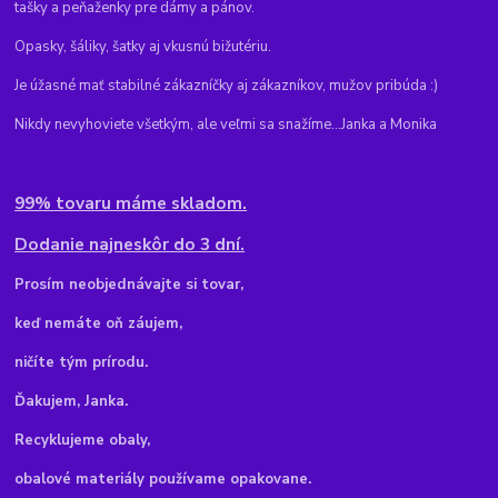
tašky a peňaženky pre dámy a pánov.
Opasky, šáliky, šatky aj vkusnú bižutériu.
Je úžasné mať stabilné zákazníčky aj zákazníkov, mužov pribúda :)
Nikdy nevyhoviete všetkým, ale veľmi sa snažíme...Janka a Monika
99% tovaru máme skladom.
Dodanie najneskôr do 3 dní.
Pr
osím neobjednávajte si tovar,
keď nemáte oň záujem,
ničíte tým prírodu.
Ďakujem, Janka.
Recyklujeme obaly,
obalové materiály používame opakovane.