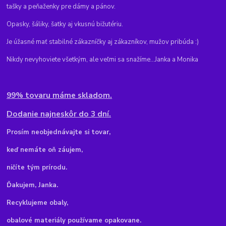
tašky a peňaženky pre dámy a pánov.
Opasky, šáliky, šatky aj vkusnú bižutériu.
Je úžasné mať stabilné zákazníčky aj zákazníkov, mužov pribúda :)
Nikdy nevyhoviete všetkým, ale veľmi sa snažíme...Janka a Monika
99% tovaru máme skladom.
Dodanie najneskôr do 3 dní.
Pr
osím neobjednávajte si tovar,
keď nemáte oň záujem,
ničíte tým prírodu.
Ďakujem, Janka.
Recyklujeme obaly,
obalové materiály používame opakovane.