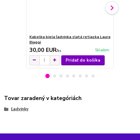
Kabelka biela ľadvinka zlatá retiazka Laura
Kabelka smo
Biaggi
retiazka Lau
30,00 EUR
32,00 E
Skladom
/
ks
Pridať do košíka
Tovar zaradený v kategóriách
Ľadvinky