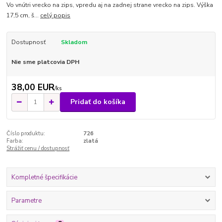
Vo vnútri vrecko na zips, vpredu aj na zadnej strane vrecko na zips. Výška
17,5 cm, š...
celý popis
Dostupnosť
Skladom
Nie sme platcovia DPH
38,00 EUR
/
ks
Pridať do košíka
Číslo produktu:
726
Farba:
zlatá
Strážiť cenu / dostupnosť
Kompletné špecifikácie
Parametre