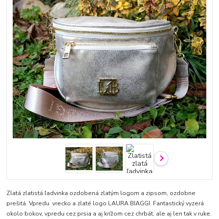
Zlatá zlatistá ľadvinka ozdobená zlatým logom a zipsom, ozdobne
prešitá. Vpredu vrecko a zlaté logo LAURA BIAGGI. Fantastický vyzerá
okolo bokov, vpredu cez prsia a aj krížom cez chrbát, ale aj len tak v ruke.