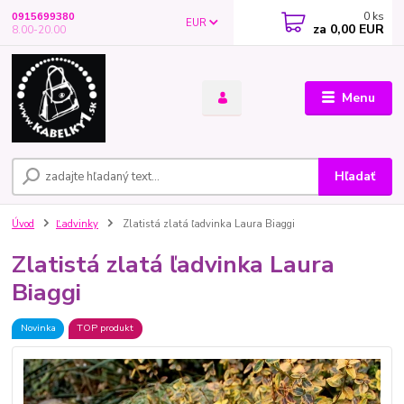
0
ks
0915699380
EUR
za
0,00 EUR
8.00-20.00
Menu
Hľadať
Úvod
Ľadvinky
Zlatistá zlatá ľadvinka Laura Biaggi
Zlatistá zlatá ľadvinka Laura
Biaggi
Novinka
TOP produkt