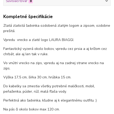
Súvisiaci tovar
8
Kompletné špecifikácie
Zlatá zlatistá ľadvinka ozdobená zlatým logom a zipsom, ozdobne
prešitá.
Vpredu vrecko a zlaté logo LAURA BIAGGI.
Fantastický vyzerá okolo bokov, vpredu cez prsia a aj krížom cez
chrbát, ale aj len tak v ruke.
Vo vnútri vrecko na zips, vpredu aj na zadnej strane vrecko na
zips.
Výška 17,5 cm, šírka 30 cm, hrúbka 15 cm.
Do kabelky sa zmestia všetky potrebné maličkosti, mobil,
peňaženka, púder, rúž, malá fľaša vody.
Perfektná ako ľadvinka, kľudne aj k elegantnému outfitu :)
Na pás či okolo bokov max 120 cm.