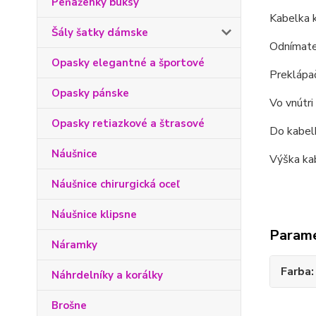
Peňaženky buksy
Kabelka k
Šály šatky dámske
Odnímateľ
Opasky elegantné a športové
Preklápa
Opasky pánske
Vo vnútri
Opasky retiazkové a štrasové
Do kabelk
Náušnice
Výška ka
Náušnice chirurgická oceľ
Náušnice klipsne
Param
Náramky
Farba
Náhrdelníky a korálky
Brošne