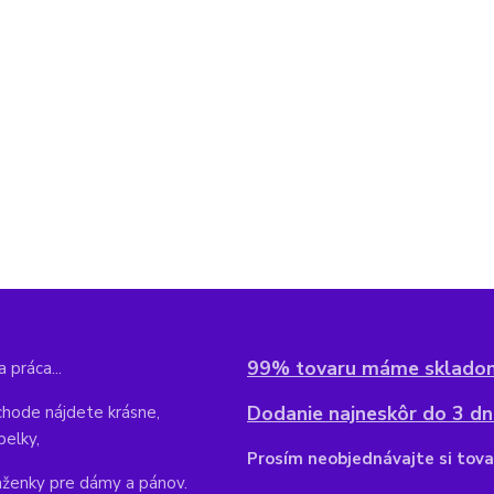
99% tovaru máme sklado
 práca...
Dodanie najneskôr do 3 dní
hode nájdete krásne,
belky,
Pr
osím neobjednávajte si tova
aženky pre dámy a pánov.