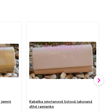
á jemný
Kabelka smotanová listová lakovaná
Ka
dlhé ramienko
la