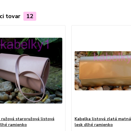
ci tovar
12
 ružová staroružová listová
Kabelka listová zlatá matn
lhé ramienko
lesk dlhé ramienko