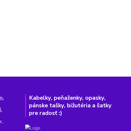
Kabelky, peňaženky, opasky,
m.
pánske tašky, bižutéria a šatky
.
pre radosť :)
r,