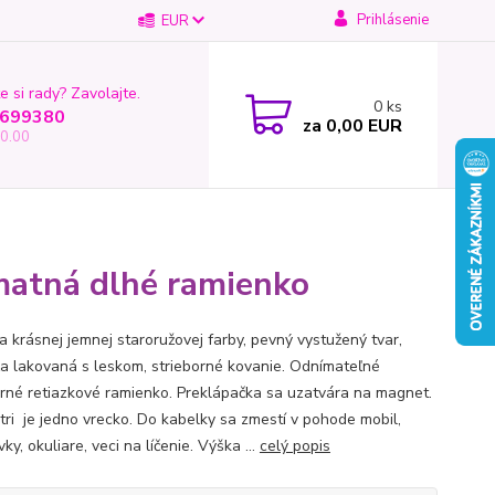
Prihlásenie
EUR
e si rady? Zavolajte.
0
ks
699380
za
0,00 EUR
0.00
 matná dlhé ramienko
a krásnej jemnej staroružovej farby, pevný vystužený tvar,
a lakovaná s leskom, strieborné kovanie. Odnímateľné
orné retiazkové ramienko. Preklápačka sa uzatvára na magnet.
tri je jedno vrecko. Do kabelky sa zmestí v pohode mobil,
ky, okuliare, veci na líčenie. Výška ...
celý popis