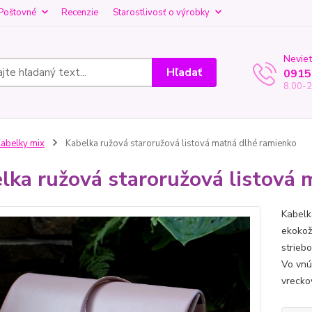
Poštovné
Recenzie
Starostlivosť o výrobky
Neviet
Hľadať
0915
8.00-2
abelky mix
Kabelka ružová staroružová listová matná dlhé ramienko
lka ružová staroružová listová
Kabelk
ekokož
strieb
Vo vnú
vreckov