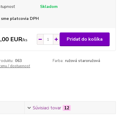
tupnosť
Skladom
 sme platcovia DPH
,00 EUR
Pridať do košíka
/
ks
roduktu:
063
Farba:
ružová staroružová
 cenu / dostupnosť
Súvisiaci tovar
12