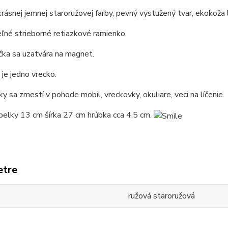
rásnej jemnej staroružovej farby, pevný vystužený tvar, ekokoža 
né strieborné retiazkové ramienko.
čka sa uzatvára na magnet.
 je jedno vrecko.
y sa zmestí v pohode mobil, vreckovky, okuliare, veci na líčenie.
belky 13 cm šírka 27 cm hrúbka cca 4,5 cm.
etre
ružová staroružová