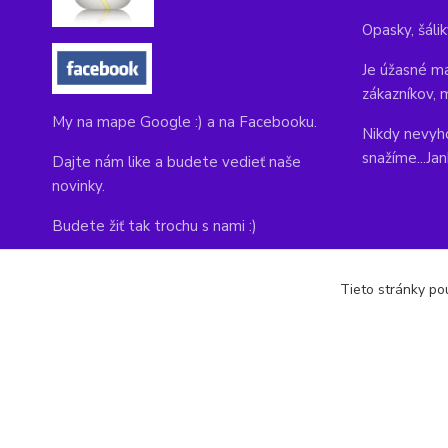
Opasky, šálik
Je úžasné ma
zákazníkov, 
My na mape Google :) a na Facebooku.
Nikdy nevyho
snažíme...Ja
Dajte nám like a budete vedieť naše
novinky.
Budete žiť tak trochu s nami :)
Adresa obchodu, tu nás môžete navštíviť:
Tieto stránky pou
Kláštorná 1, Prievidza 971 01
copyright © 2014-2022 kabelky1.sk