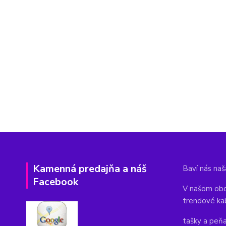
Kamenná predajňa a náš
Baví nás naša
Facebook
V našom obc
trendové ka
tašky a peň