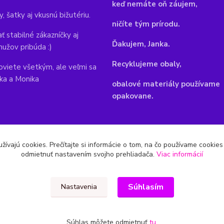
keď nemáte oň záujem,
y, šatky aj vkusnú bižutériu.
ničíte tým prírodu.
ť stabilné zákazníčky aj
Ďakujem, Janka.
mužov pribúda :)
Recyklujeme obaly,
viete všetkým, ale veľmi sa
nka a Monika
obalové materiály používame
opakovane.
žívajú cookies. Prečítajte si informácie o tom, na čo používame cookie
odmietnuť nastavením svojho prehliadača.
Viac informácií
Súhlasím
Nastavenia
Súhlas môžete odmietnuť
tu
.