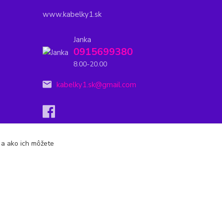
www.kabelky1.sk
Janka
0915699380
8.00-20.00
kabelky1.sk@gmail.com
s a ako ich môžete
Vytvorené na
Eshop-rychlo.sk