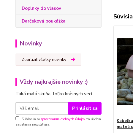
Doplnky do vlasov
Súvisia
Darčeková poukážka
Novinky
Zobraziť všetky novinky
Vždy najkrajšie novinky :)
Taká malá skriňa, toľko krásnych vecí...
Prihlásiť sa
Súhlasím so
spracovaním osobných údajov
za účelom
Kabelka
zasielania newslettera.
matná d