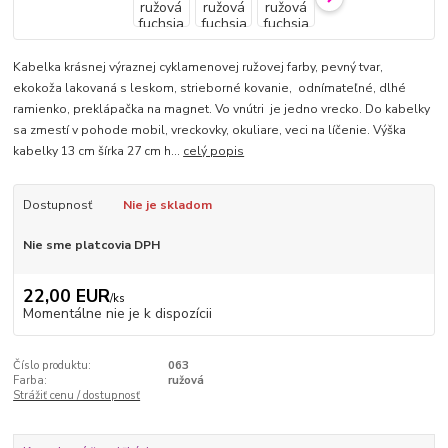
Kabelka krásnej výraznej cyklamenovej ružovej farby, pevný tvar,
ekokoža lakovaná s leskom, strieborné kovanie, odnímateľné, dlhé
ramienko, preklápačka na magnet. Vo vnútri je jedno vrecko. Do kabelky
sa zmestí v pohode mobil, vreckovky, okuliare, veci na líčenie. Výška
kabelky 13 cm šírka 27 cm h...
celý popis
Dostupnosť
Nie je skladom
Nie sme platcovia DPH
22,00 EUR
/
ks
Momentálne nie je k dispozícii
Číslo produktu:
063
Farba:
ružová
Strážiť cenu / dostupnosť