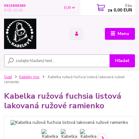
0
ks
0915699380
EUR
za
0,00 EUR
8.00-20.00
Menu
Hľadať
Úvod
Kabelky mix
Kabelka ružová fuchsia listová lakovaná ružové
ramienko
Kabelka ružová fuchsia listová
lakovaná ružové ramienko