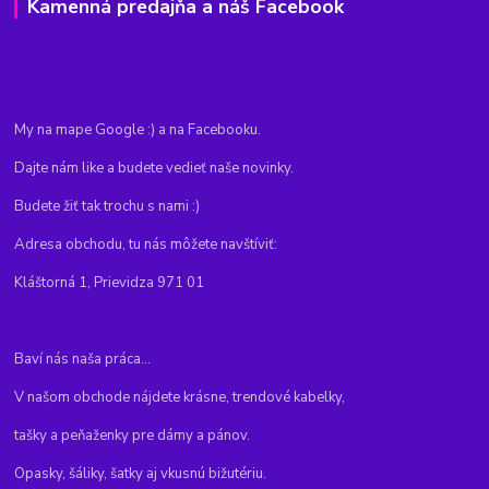
Kamenná predajňa a náš Facebook
My na mape Google :) a na Facebooku.
Dajte nám like a budete vedieť naše novinky.
Budete žiť tak trochu s nami :)
Adresa obchodu, tu nás môžete navštíviť:
Kláštorná 1, Prievidza 971 01
Baví nás naša práca...
V našom obchode nájdete krásne, trendové kabelky,
tašky a peňaženky pre dámy a pánov.
Opasky, šáliky, šatky aj vkusnú bižutériu.