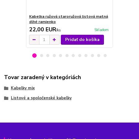
Kabelka ružová staroružová listová matná
Kabelka lis
dlhé ramienko
dlhé ramien
22,00 EUR
19,00 E
Skladom
/
ks
Pridať do košíka
Tovar zaradený v kategóriách
Kabelky mix
Listové a spoločenské kabelky