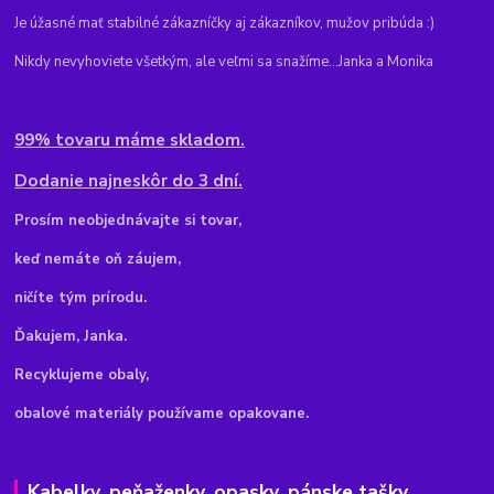
Je úžasné mať stabilné zákazníčky aj zákazníkov, mužov pribúda :)
Nikdy nevyhoviete všetkým, ale veľmi sa snažíme...Janka a Monika
99% tovaru máme skladom.
Dodanie najneskôr do 3 dní.
Pr
osím neobjednávajte si tovar,
keď nemáte oň záujem,
ničíte tým prírodu.
Ďakujem, Janka.
Recyklujeme obaly,
obalové materiály používame opakovane.
Kabelky, peňaženky, opasky, pánske tašky,