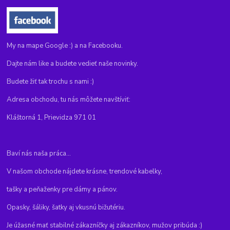
My na mape Google :) a na Facebooku.
Dajte nám like a budete vedieť naše novinky.
Budete žiť tak trochu s nami :)
Adresa obchodu, tu nás môžete navštíviť:
Kláštorná 1, Prievidza 971 01
Baví nás naša práca...
V našom obchode nájdete krásne, trendové kabelky,
tašky a peňaženky pre dámy a pánov.
Opasky, šáliky, šatky aj vkusnú bižutériu.
Je úžasné mať stabilné zákazníčky aj zákazníkov, mužov pribúda :)