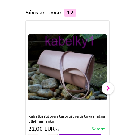
Súvisiaci tovar
12
Kabelka ružová staroružová listová matná
Kabelka lis
dlhé ramienko
dlhé ramien
22,00 EUR
19,00 E
Skladom
/
ks