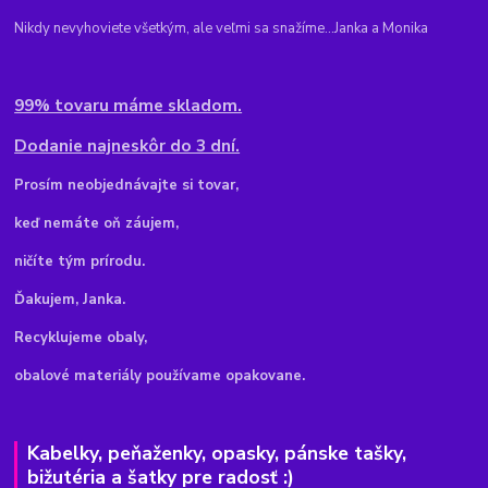
Nikdy nevyhoviete všetkým, ale veľmi sa snažíme...Janka a Monika
99% tovaru máme skladom.
Dodanie najneskôr do 3 dní.
Pr
osím neobjednávajte si tovar,
keď nemáte oň záujem,
ničíte tým prírodu.
Ďakujem, Janka.
Recyklujeme obaly,
obalové materiály používame opakovane.
Kabelky, peňaženky, opasky, pánske tašky,
bižutéria a šatky pre radosť :)