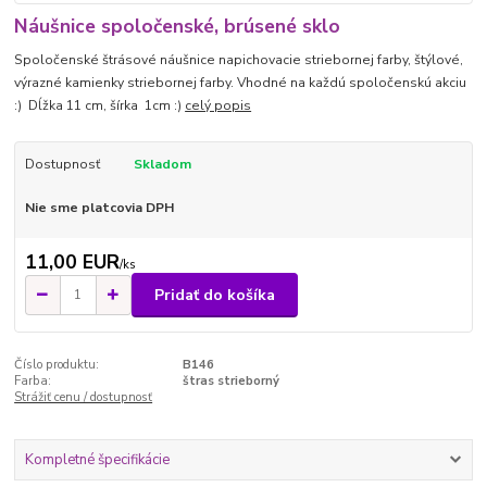
Náušnice spoločenské, brúsené sklo
Spoločenské štrásové náušnice napichovacie striebornej farby, štýlové,
výrazné kamienky striebornej farby. Vhodné na každú spoločenskú akciu
:) Dĺžka 11 cm, šírka 1cm :)
celý popis
Dostupnosť
Skladom
Nie sme platcovia DPH
11,00 EUR
/
ks
Pridať do košíka
Číslo produktu:
B146
Farba:
štras strieborný
Strážiť cenu / dostupnosť
Kompletné špecifikácie