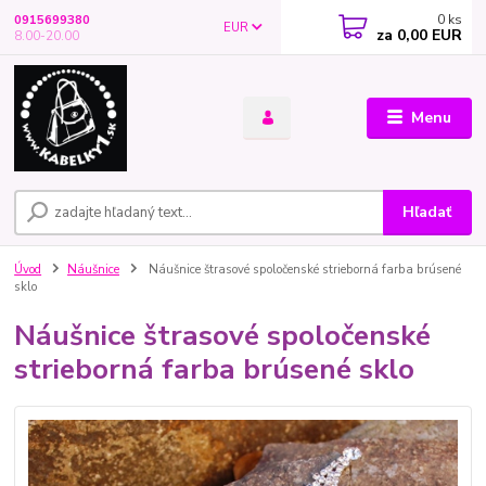
0
ks
0915699380
EUR
za
0,00 EUR
8.00-20.00
Menu
Hľadať
Úvod
Náušnice
Náušnice štrasové spoločenské strieborná farba brúsené
sklo
Náušnice štrasové spoločenské
strieborná farba brúsené sklo