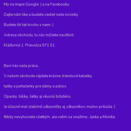
My na mape Google :) a na Facebooku.
Dajte nám like a budete vedieť naše novinky.
Budete žiť tak trochu s nami :)
Adresa obchodu, tu nás môžete navštíviť:
Kláštorná 1, Prievidza 971 01
Baví nás naša práca...
V našom obchode nájdete krásne, trendové kabelky,
tašky a peňaženky pre dámy a pánov.
Opasky, šáliky, šatky aj vkusnú bižutériu.
Je úžasné mať stabilné zákazníčky aj zákazníkov, mužov pribúda :)
Nikdy nevyhoviete všetkým, ale veľmi sa snažíme...Janka a Monika