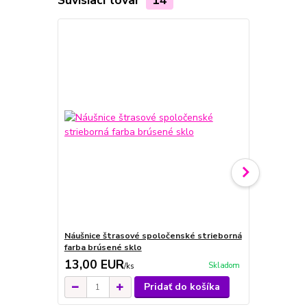
Náušnice štrasové spoločenské strieborná
Náušnice št
farba brúsené sklo
farba brúse
13,00 EUR
11,00 E
Skladom
/
ks
Pridať do košíka