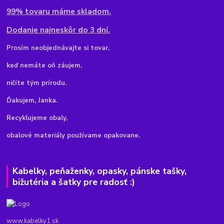
99% tovaru máme skladom.
Dodanie najneskôr do 3 dní.
Pr
osím neobjednávajte si tovar,
keď nemáte oň záujem,
ničíte tým prírodu.
Ďakujem, Janka.
Recyklujeme obaly,
obalové materiály používame opakovane.
Kabelky, peňaženky, opasky, pánske tašky,
bižutéria a šatky pre radosť :)
www.kabelky1.sk