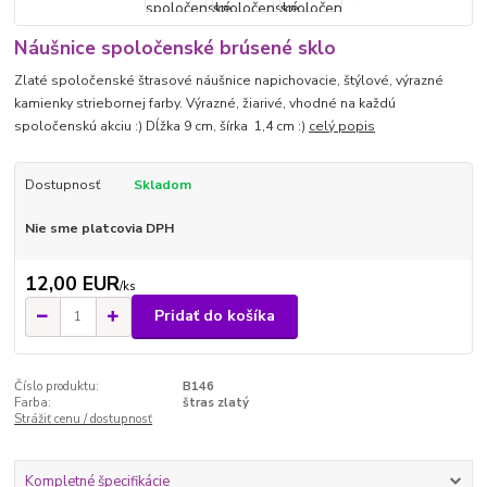
Náušnice spoločenské brúsené sklo
Zlaté spoločenské štrasové náušnice napichovacie, štýlové, výrazné
kamienky striebornej farby. Výrazné, žiarivé, vhodné na každú
spoločenskú akciu :) Dĺžka 9 cm, šírka 1,4 cm :)
celý popis
Dostupnosť
Skladom
Nie sme platcovia DPH
12,00 EUR
/
ks
Pridať do košíka
Číslo produktu:
B146
Farba:
štras zlatý
Strážiť cenu / dostupnosť
Kompletné špecifikácie