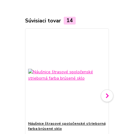
Súvisiaci tovar
14
Náušnice štrasové spoločenské strieborná
Náušnice št
farba brúsené sklo
farba brúse