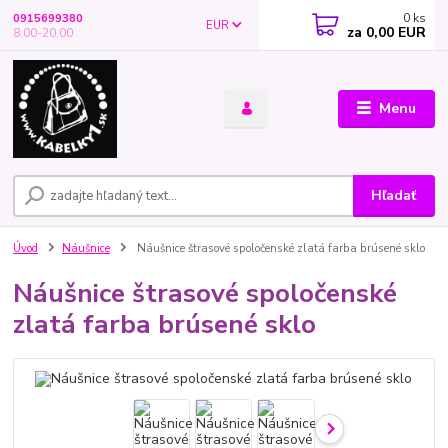
0
ks
0915699380
EUR
za
0,00 EUR
8.00-20.00
Menu
Hľadať
Úvod
Náušnice
Náušnice štrasové spoločenské zlatá farba brúsené sklo
Náušnice štrasové spoločenské
zlatá farba brúsené sklo