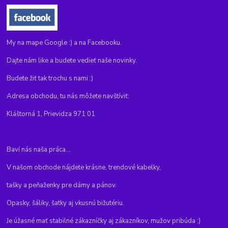
My na mape Google :) a na Facebooku.
Dajte nám like a budete vedieť naše novinky.
Budete žiť tak trochu s nami :)
Adresa obchodu, tu nás môžete navštíviť:
Kláštorná 1, Prievidza 971 01
Baví nás naša práca...
V našom obchode nájdete krásne, trendové kabelky,
tašky a peňaženky pre dámy a pánov.
Opasky, šáliky, šatky aj vkusnú bižutériu.
Je úžasné mať stabilné zákazníčky aj zákazníkov, mužov pribúda :)