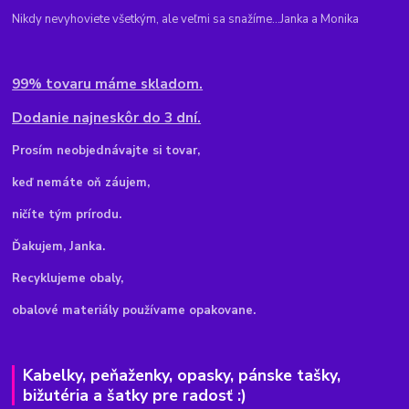
Nikdy nevyhoviete všetkým, ale veľmi sa snažíme...Janka a Monika
99% tovaru máme skladom.
Dodanie najneskôr do 3 dní.
Pr
osím neobjednávajte si tovar,
keď nemáte oň záujem,
ničíte tým prírodu.
Ďakujem, Janka.
Recyklujeme obaly,
obalové materiály používame opakovane.
Kabelky, peňaženky, opasky, pánske tašky,
bižutéria a šatky pre radosť :)