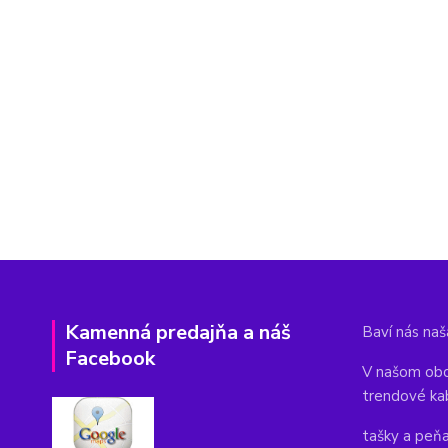
Kamenná predajňa a náš
Baví nás naša
Facebook
V našom obc
trendové ka
tašky a peň