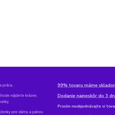
99% tovaru máme sklado
 práca...
Dodanie najneskôr do 3 dní
hode nájdete krásne,
belky,
Pr
osím neobjednávajte si tova
aženky pre dámy a pánov.