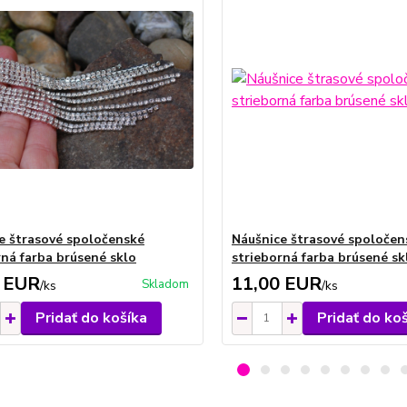
e štrasové spoločenské
Náušnice štrasové spoločen
rná farba brúsené sklo
strieborná farba brúsené sk
 EUR
11,00 EUR
Skladom
/
ks
/
ks
Pridať do košíka
Pridať do ko