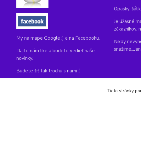
Opasky, šálik
Je úžasné ma
zákazníkov, 
My na mape Google :) a na Facebooku.
Nikdy nevyho
snažíme...Ja
Dajte nám like a budete vedieť naše
novinky.
Budete žiť tak trochu s nami :)
Adresa obchodu, tu nás môžete navštíviť:
Tieto stránky pou
Kláštorná 1, Prievidza 971 01
copyright © 2014-2022 kabelky1.sk