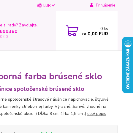
Prihlásenie
EUR
e si rady? Zavolajte.
0
ks
699380
za
0,00 EUR
0.00
borná farba brúsené sklo
nice spoločenské brúsené sklo
orné spoločenské štrasové náušnice napichovacie, štýlové,
é kamienky striebornej farby. Výrazné, žiarivé, vhodné na
poločenskú akciu :) Dĺžka 9 cm, šírka 1,8 cm :)
celý popis