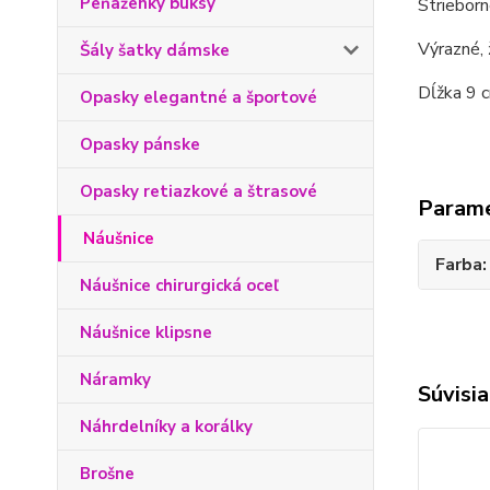
Peňaženky buksy
Strieborn
Výrazné, 
Šály šatky dámske
Dĺžka 9 c
Opasky elegantné a športové
Opasky pánske
Opasky retiazkové a štrasové
Param
Náušnice
Farba
Náušnice chirurgická oceľ
Náušnice klipsne
Náramky
Súvisia
Náhrdelníky a korálky
Brošne