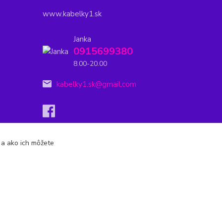
www.kabelky1.sk
Janka
0915699380
8.00-20.00
kabelky1.sk@gmail.com
s a ako ich môžete
Vytvorené na
Eshop-rychlo.sk