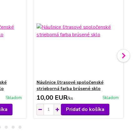
ské
Náušnice štrasové spoločenské
Ná
lo
strieborná farba brúsené sklo
sp
10,00 EUR
1
Skladom
Skladom
/
ks
šíka
Pridať do košíka