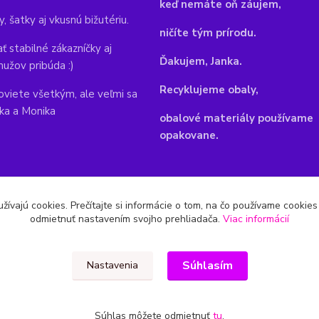
keď nemáte oň záujem,
y, šatky aj vkusnú bižutériu.
ničíte tým prírodu.
ť stabilné zákazníčky aj
Ďakujem, Janka.
mužov pribúda :)
Recyklujeme obaly,
viete všetkým, ale veľmi sa
nka a Monika
obalové materiály používame
opakovane.
žívajú cookies. Prečítajte si informácie o tom, na čo používame cookie
odmietnuť nastavením svojho prehliadača.
Viac informácií
Súhlasím
Nastavenia
Súhlas môžete odmietnuť
tu
.