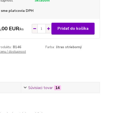
tupnosť
Skladom
 sme platcovia DPH
,00 EUR
Pridať do košíka
/
ks
roduktu:
B146
Farba:
štras strieborný
 cenu / dostupnosť
Súvisiaci tovar
14