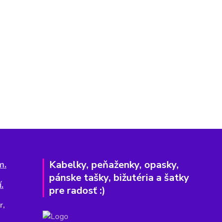
Kabelky, peňaženky, opasky,
m.
pánske tašky, bižutéria a šatky
.
pre radosť :)
r,