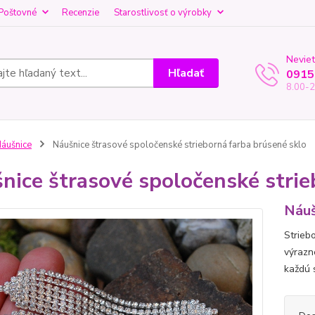
Poštovné
Recenzie
Starostlivosť o výrobky
Neviet
Hľadať
0915
8.00-2
áušnice
Náušnice štrasové spoločenské strieborná farba brúsené sklo
nice štrasové spoločenské strie
Náuš
Strieb
výrazn
každú s