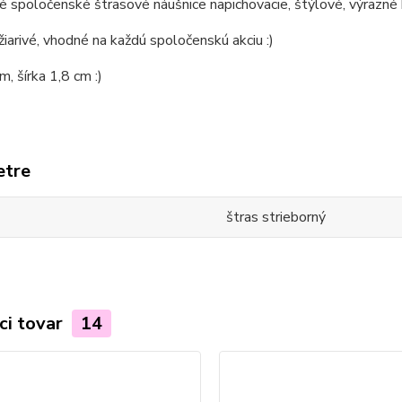
é spoločenské štrasové náušnice napichovacie, štýlové, výrazné 
žiarivé, vhodné na každú spoločenskú akciu :)
m, šírka 1,8 cm :)
etre
štras strieborný
ci tovar
14