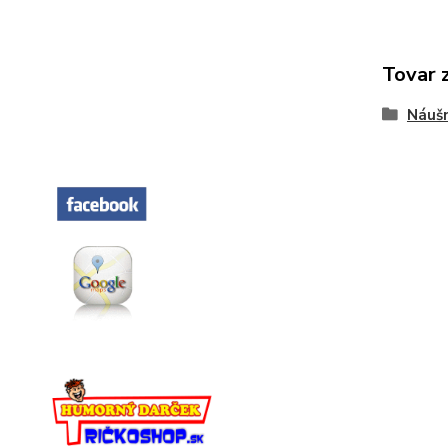
Tovar 
Náušn