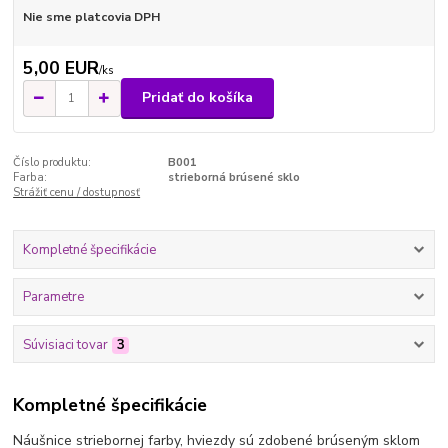
Nie sme platcovia DPH
5,00 EUR
/
ks
Pridať do košíka
Číslo produktu:
B001
Farba:
strieborná brúsené sklo
Strážiť cenu / dostupnosť
Kompletné špecifikácie
Parametre
Súvisiaci tovar
3
Kompletné špecifikácie
Náušnice striebornej farby, hviezdy sú zdobené brúseným sklom