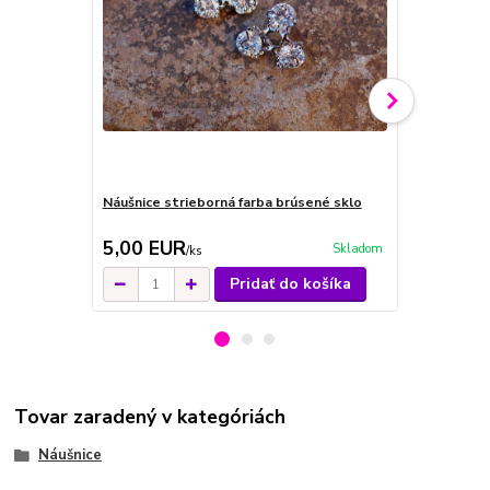
Náušnice strieborná farba brúsené sklo
Náušnice str
brúsené skl
5,00 EUR
9,00 EU
Skladom
/
ks
Pridať do košíka
Tovar zaradený v kategóriách
Náušnice