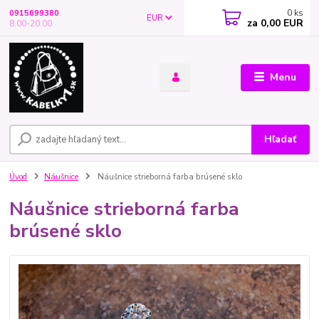
0
ks
0915699380
EUR
za
0,00 EUR
8.00-20.00
Menu
Hľadať
Úvod
Náušnice
Náušnice strieborná farba brúsené sklo
Náušnice strieborná farba
brúsené sklo