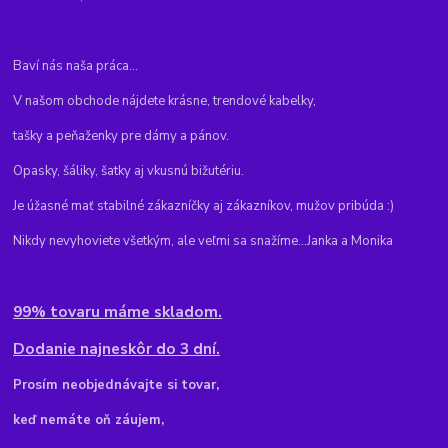
Baví nás naša práca...
V našom obchode nájdete krásne, trendové kabelky,
tašky a peňaženky pre dámy a pánov.
Opasky, šáliky, šatky aj vkusnú bižutériu.
Je úžasné mať stabilné zákazníčky aj zákazníkov, mužov pribúda :)
Nikdy nevyhoviete všetkým, ale veľmi sa snažíme...Janka a Monika
99% tovaru máme skladom.
Dodanie najneskôr do 3 dní.
Pr
osím neobjednávajte si tovar,
keď nemáte oň záujem,