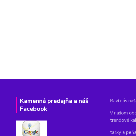
Kamenná predajňa a náš
Baví nás naša
Facebook
V našom obc
trendové ka
tašky a peň