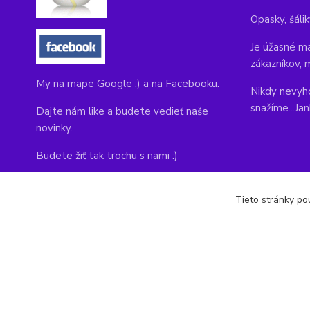
Opasky, šálik
Je úžasné ma
zákazníkov, 
My na mape Google :) a na Facebooku.
Nikdy nevyho
snažíme...Ja
Dajte nám like a budete vedieť naše
novinky.
Budete žiť tak trochu s nami :)
Adresa obchodu, tu nás môžete navštíviť:
Tieto stránky pou
Kláštorná 1, Prievidza 971 01
copyright © 2014-2022 kabelky1.sk