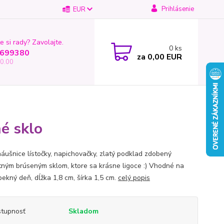
Prihlásenie
EUR
e si rady? Zavolajte.
0
ks
699380
za
0,00 EUR
0.00
né sklo
náušnice lístočky, napichovačky, zlatý podklad zdobený
itným brúseným sklom, ktore sa krásne ligoce :) Vhodné na
pekný deň, dĺžka 1,8 cm, šírka 1,5 cm.
celý popis
tupnosť
Skladom