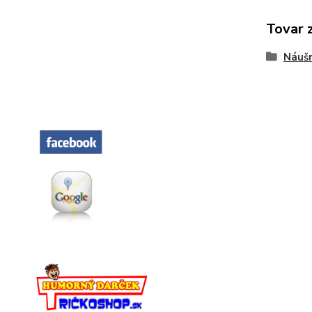
Tovar 
Náušn