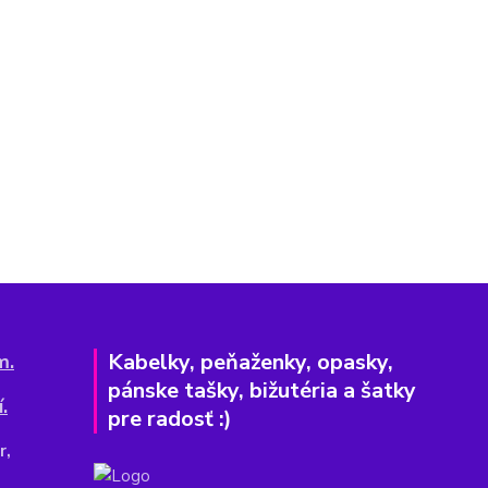
Kabelky, peňaženky, opasky,
m.
pánske tašky, bižutéria a šatky
.
pre radosť :)
r,