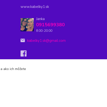
www.kabelky1.sk
Janka
0915699380
8.00-20.00
kabelky1.sk@gmail.com
s a ako ich môžete
Vytvorené na
Eshop-rychlo.sk