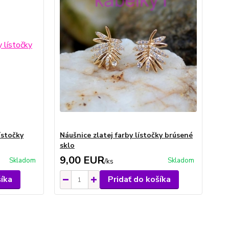
ístočky
Náušnice zlatej farby lístočky brúsené
sklo
9,00 EUR
Skladom
Skladom
/
ks
šíka
Pridať do košíka