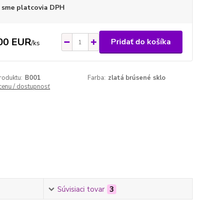
 sme platcovia DPH
00 EUR
Pridať do košíka
/
ks
roduktu:
B001
Farba:
zlatá brúsené sklo
 cenu / dostupnosť
Súvisiaci tovar
3