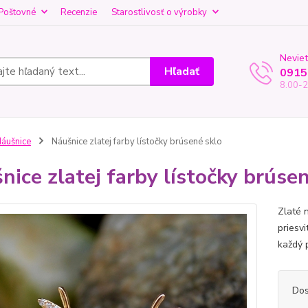
Poštovné
Recenzie
Starostlivosť o výrobky
Neviet
Hľadať
0915
8.00-2
áušnice
Náušnice zlatej farby lístočky brúsené sklo
nice zlatej farby lístočky brúse
Zlaté 
priesv
každý 
Dos