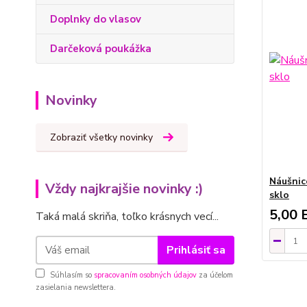
Doplnky do vlasov
Darčeková poukážka
Novinky
Zobraziť všetky novinky
Náušnic
Vždy najkrajšie novinky :)
sklo
5,00 
Taká malá skriňa, toľko krásnych vecí...
Prihlásiť sa
Súhlasím so
spracovaním osobných údajov
za účelom
zasielania newslettera.