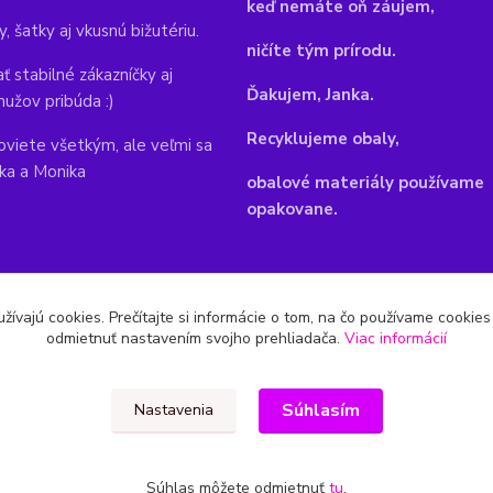
keď nemáte oň záujem,
y, šatky aj vkusnú bižutériu.
ničíte tým prírodu.
ť stabilné zákazníčky aj
Ďakujem, Janka.
mužov pribúda :)
Recyklujeme obaly,
viete všetkým, ale veľmi sa
nka a Monika
obalové materiály používame
opakovane.
žívajú cookies. Prečítajte si informácie o tom, na čo používame cookie
odmietnuť nastavením svojho prehliadača.
Viac informácií
Súhlasím
Nastavenia
Súhlas môžete odmietnuť
tu
.