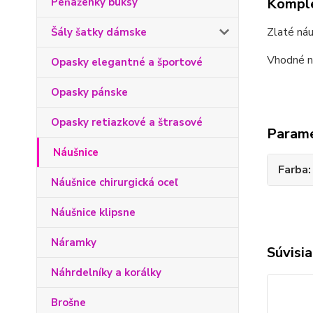
Komple
Peňaženky buksy
Zlaté náu
Šály šatky dámske
Vhodné na
Opasky elegantné a športové
Opasky pánske
Opasky retiazkové a štrasové
Param
Náušnice
Farba
Náušnice chirurgická oceľ
Náušnice klipsne
Náramky
Súvisia
Náhrdelníky a korálky
Brošne