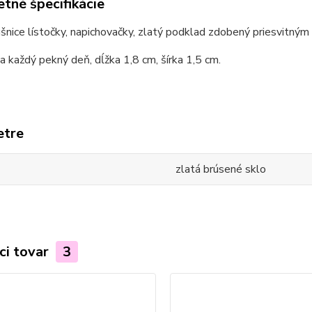
tné špecifikácie
šnice lístočky, napichovačky, zlatý podklad zdobený priesvitným 
 každý pekný deň, dĺžka 1,8 cm, šírka 1,5 cm.
etre
zlatá brúsené sklo
ci tovar
3