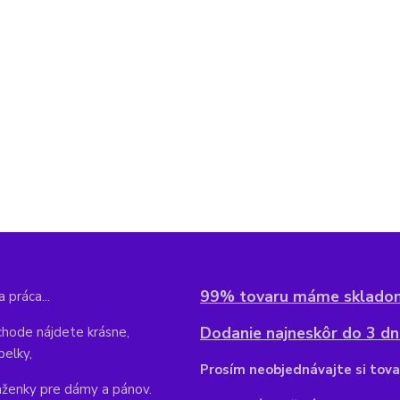
99% tovaru máme sklado
 práca...
Dodanie najneskôr do 3 dní
hode nájdete krásne,
belky,
Pr
osím neobjednávajte si tova
aženky pre dámy a pánov.