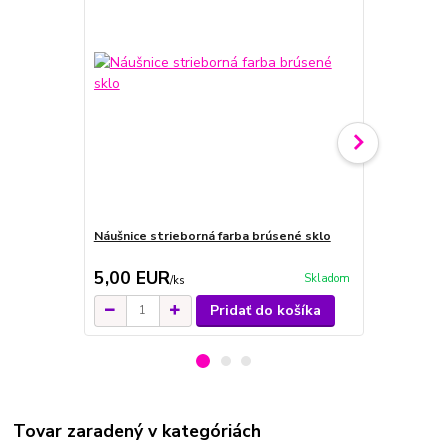
Náušnice strieborná farba brúsené sklo
Náušnice str
brúsené skl
5,00 EUR
9,00 EU
Skladom
/
ks
Pridať do košíka
Tovar zaradený v kategóriách