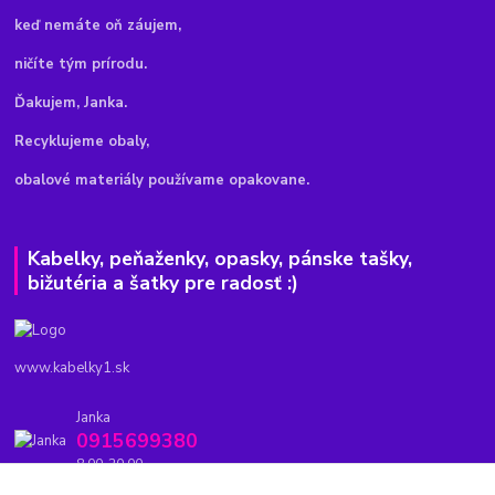
keď nemáte oň záujem,
ničíte tým prírodu.
Ďakujem, Janka.
Recyklujeme obaly,
obalové materiály používame opakovane.
Kabelky, peňaženky, opasky, pánske tašky,
bižutéria a šatky pre radosť :)
www.kabelky1.sk
Janka
0915699380
8.00-20.00