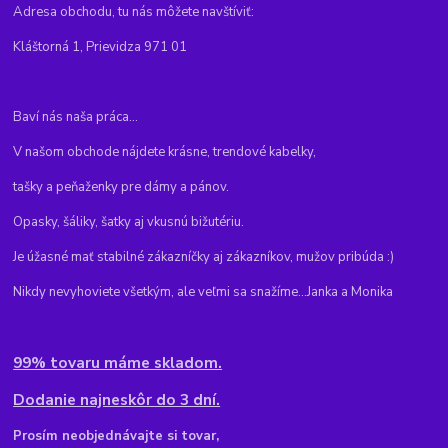
Adresa obchodu, tu nás môžete navštíviť:
Kláštorná 1, Prievidza 971 01
Baví nás naša práca...
V našom obchode nájdete krásne, trendové kabelky,
tašky a peňaženky pre dámy a pánov.
Opasky, šáliky, šatky aj vkusnú bižutériu.
Je úžasné mať stabilné zákazníčky aj zákazníkov, mužov pribúda :)
Nikdy nevyhoviete všetkým, ale veľmi sa snažíme...Janka a Monika
99% tovaru máme skladom.
Dodanie najneskôr do 3 dní.
Pr
osím neobjednávajte si tovar,