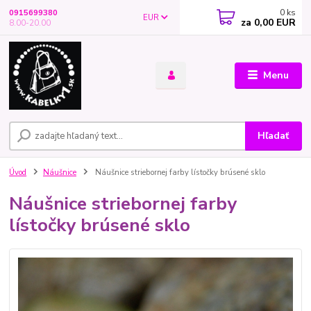
0
ks
0915699380
EUR
za
0,00 EUR
8.00-20.00
Menu
Hľadať
Úvod
Náušnice
Náušnice striebornej farby lístočky brúsené sklo
Náušnice striebornej farby
lístočky brúsené sklo