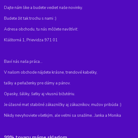
Dajte nám like a budete vedieť naše novinky.
Budete žiť tak trochu s nami :)
Adresa obchodu, tu nás môžete navštíviť:
Kláštorná 1, Prievidza 971 01
Baví nás naša práca...
V našom obchode nájdete krásne, trendové kabelky,
tašky a peňaženky pre dámy a pánov.
Opasky, šáliky, šatky aj vkusnú bižutériu.
Je úžasné mať stabilné zákazníčky aj zákazníkov, mužov pribúda :)
Nikdy nevyhoviete všetkým, ale veľmi sa snažíme...Janka a Monika
99% tovaru máme skladom.