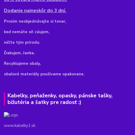
Dodanie najneskôr do 3 dní.
Pr
osím neobjednávajte si tovar,
keď nemáte oň záujem,
ničíte tým prírodu.
Ďakujem, Janka.
Recyklujeme obaly,
obalové materiály používame opakovane.
Kabelky, peňaženky, opasky, pánske tašky,
bižutéria a šatky pre radosť :)
www.kabelky1.sk