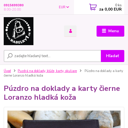
0
ks
0915699380
EUR
za
0,00 EUR
8.00-20.00
Menu
Hľadať
Úvod
Puzdrá na doklady, kľúče, karty, okuliare
Púzdro na doklady a karty
čierne Loranzo hladká koža
Púzdro na doklady a karty čierne
Loranzo hladká koža