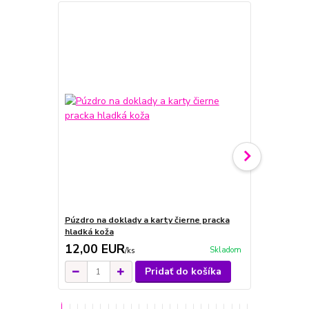
Novinka
Púzdro na doklady a karty čierne pracka
Púzdro červ
hladká koža
karty
12,00 EUR
21,00 E
Skladom
/
ks
Pridať do košíka