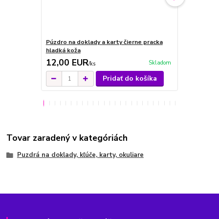
Púzdro na doklady a karty čierne pracka
Púzdro červ
hladká koža
karty
12,00 EUR
21,00 E
Skladom
/
ks
Pridať do košíka
Tovar zaradený v kategóriách
Puzdrá na doklady, kľúče, karty, okuliare