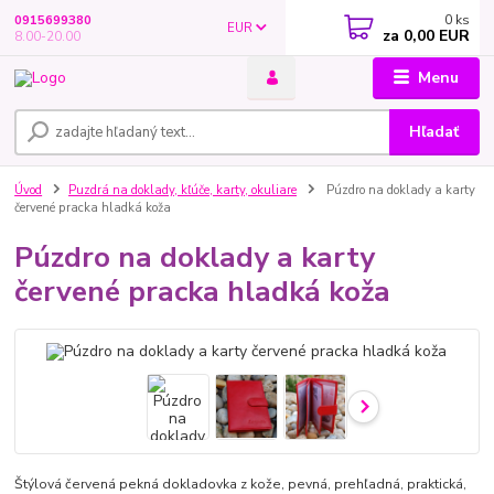
0
ks
0915699380
EUR
za
0,00 EUR
8.00-20.00
Menu
Hľadať
Úvod
Puzdrá na doklady, kľúče, karty, okuliare
Púzdro na doklady a karty
červené pracka hladká koža
Púzdro na doklady a karty
červené pracka hladká koža
Štýlová červená pekná dokladovka z kože, pevná, prehľadná, praktická,