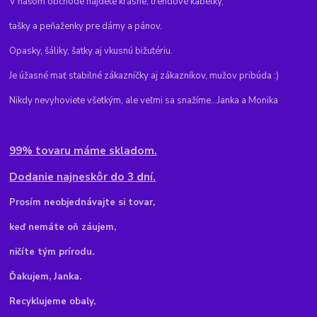
V našom obchode nájdete krásne, trendové kabelky,
tašky a peňaženky pre dámy a pánov.
Opasky, šáliky, šatky aj vkusnú bižutériu.
Je úžasné mať stabilné zákazníčky aj zákazníkov, mužov pribúda :)
Nikdy nevyhoviete všetkým, ale veľmi sa snažíme...Janka a Monika
99% tovaru máme skladom.
Dodanie najneskôr do 3 dní.
Pr
osím neobjednávajte si tovar,
keď nemáte oň záujem,
ničíte tým prírodu.
Ďakujem, Janka.
Recyklujeme obaly,