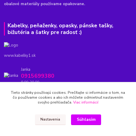
obalové materiály používame opakovane.
Kabelky, peňaženky, opasky, pánske tašky,
bižutéria a šatky pre radosť :)
www.kabelky1.sk
Janka
0915699380
8.00-20.00
Tieto stránky používajú cookies. Prečítajte si informácie o tom, na
kabelky1.sk@gmail.com
čo používame cookies a ako ich môžete odmietnuť nastavením
svojho prehliadača.
Viac informácií
Súhlasím
Nastavenia