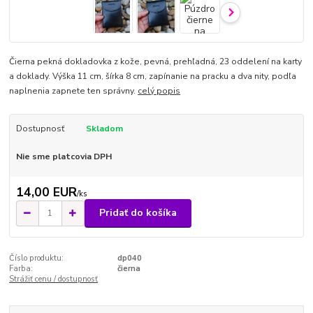
Čierna pekná dokladovka z kože, pevná, prehľadná, 23 oddelení na karty
a doklady. Výška 11 cm, šírka 8 cm, zapínanie na pracku a dva nity, podľa
naplnenia zapnete ten správny.
celý popis
Dostupnosť
Skladom
Nie sme platcovia DPH
14,00 EUR
/
ks
Pridať do košíka
Číslo produktu:
dp040
Farba:
čierna
Strážiť cenu / dostupnosť