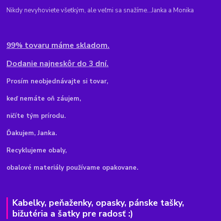
Nikdy nevyhoviete všetkým, ale veľmi sa snažíme...Janka a Monika
99% tovaru máme skladom.
Dodanie najneskôr do 3 dní.
Pr
osím neobjednávajte si tovar,
keď nemáte oň záujem,
ničíte tým prírodu.
Ďakujem, Janka.
Recyklujeme obaly,
obalové materiály používame opakovane.
Kabelky, peňaženky, opasky, pánske tašky,
bižutéria a šatky pre radosť :)