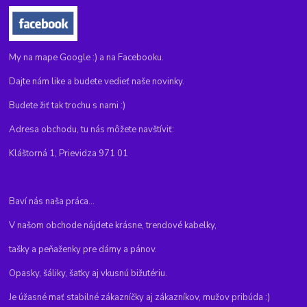
My na mape Google :) a na Facebooku.
Dajte nám like a budete vedieť naše novinky.
Budete žiť tak trochu s nami :)
Adresa obchodu, tu nás môžete navštíviť:
Kláštorná 1, Prievidza 971 01
Baví nás naša práca...
V našom obchode nájdete krásne, trendové kabelky,
tašky a peňaženky pre dámy a pánov.
Opasky, šáliky, šatky aj vkusnú bižutériu.
Je úžasné mať stabilné zákazníčky aj zákazníkov, mužov pribúda :)