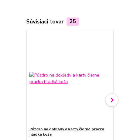
Súvisiaci tovar
25
Novinka
Púzdro na doklady a karty čierne pracka
Púzdro červ
hladká koža
karty