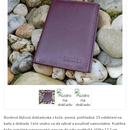
Bordová štýlová dokladovka z kože, pevná, prehľadná, 15 oddelení na
karty a doklady. Celé vnútro sa dá vybrať a používať samostatne. Kvalitná
koža, precízne vypracovaná, pasuje do ruky, praktická. Výška 12,2 cm,