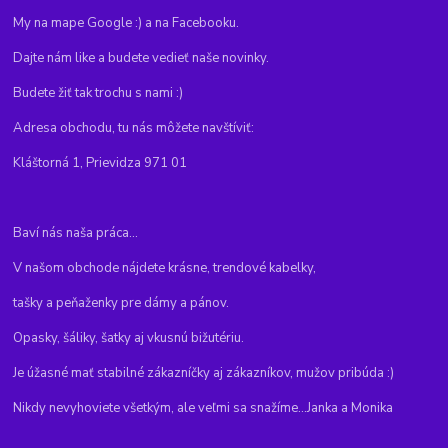
My na mape Google :) a na Facebooku.
Dajte nám like a budete vedieť naše novinky.
Budete žiť tak trochu s nami :)
Adresa obchodu, tu nás môžete navštíviť:
Kláštorná 1, Prievidza 971 01
Baví nás naša práca...
V našom obchode nájdete krásne, trendové kabelky,
tašky a peňaženky pre dámy a pánov.
Opasky, šáliky, šatky aj vkusnú bižutériu.
Je úžasné mať stabilné zákazníčky aj zákazníkov, mužov pribúda :)
Nikdy nevyhoviete všetkým, ale veľmi sa snažíme...Janka a Monika