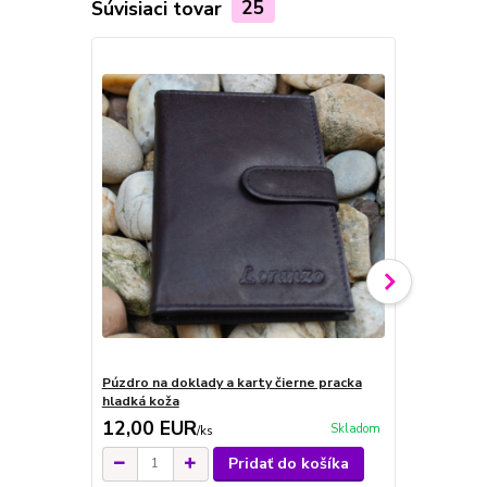
Súvisiaci tovar
25
Novinka
Púzdro na doklady a karty čierne pracka
Púzdro červ
hladká koža
karty
12,00 EUR
21,00 E
Skladom
/
ks
Pridať do košíka