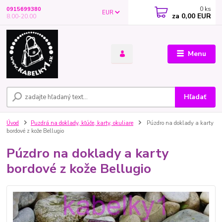
0
ks
0915699380
EUR
za
0,00 EUR
8.00-20.00
Menu
Hľadať
Úvod
Puzdrá na doklady, kľúče, karty, okuliare
Púzdro na doklady a karty
bordové z kože Bellugio
Púzdro na doklady a karty
bordové z kože Bellugio