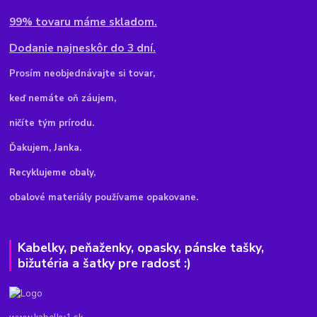
99% tovaru máme skladom.
Dodanie najneskôr do 3 dní.
Pr
osím neobjednávajte si tovar,
keď nemáte oň záujem,
ničíte tým prírodu.
Ďakujem, Janka.
Recyklujeme obaly,
obalové materiály používame opakovane.
Kabelky, peňaženky, opasky, pánske tašky,
bižutéria a šatky pre radosť :)