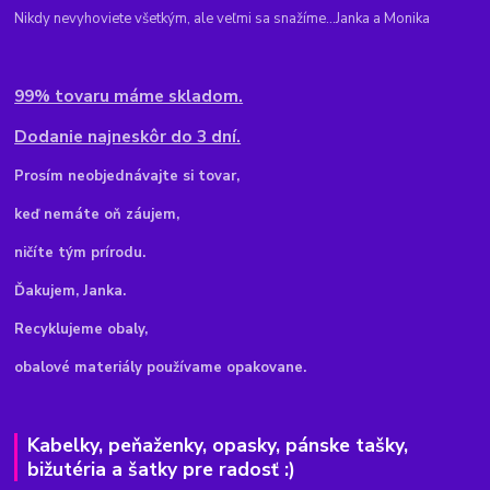
Nikdy nevyhoviete všetkým, ale veľmi sa snažíme...Janka a Monika
99% tovaru máme skladom.
Dodanie najneskôr do 3 dní.
Pr
osím neobjednávajte si tovar,
keď nemáte oň záujem,
ničíte tým prírodu.
Ďakujem, Janka.
Recyklujeme obaly,
obalové materiály používame opakovane.
Kabelky, peňaženky, opasky, pánske tašky,
bižutéria a šatky pre radosť :)