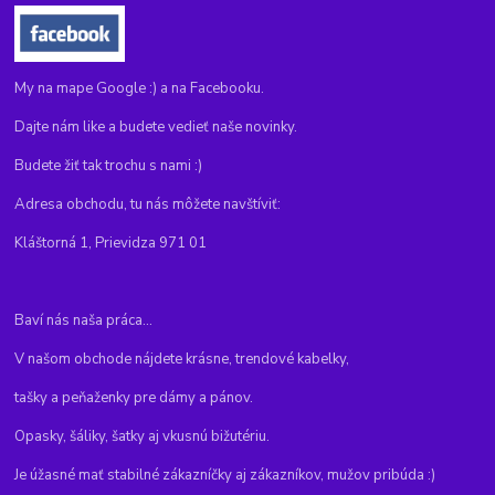
My na mape Google :) a na Facebooku.
Dajte nám like a budete vedieť naše novinky.
Budete žiť tak trochu s nami :)
Adresa obchodu, tu nás môžete navštíviť:
Kláštorná 1, Prievidza 971 01
Baví nás naša práca...
V našom obchode nájdete krásne, trendové kabelky,
tašky a peňaženky pre dámy a pánov.
Opasky, šáliky, šatky aj vkusnú bižutériu.
Je úžasné mať stabilné zákazníčky aj zákazníkov, mužov pribúda :)