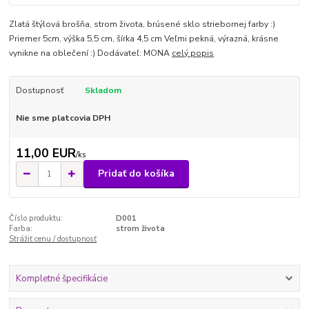
Zlatá štýlová brošňa, strom života, brúsené sklo striebornej farby :)
Priemer 5cm, výška 5,5 cm, šírka 4,5 cm Veľmi pekná, výrazná, krásne
vynikne na oblečení :) Dodávateľ: MONA
celý popis
Dostupnosť
Skladom
Nie sme platcovia DPH
11,00 EUR
/
ks
Pridať do košíka
Číslo produktu:
D001
Farba:
strom života
Strážiť cenu / dostupnosť
Kompletné špecifikácie