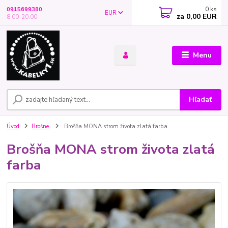
0
ks
0915699380
EUR
za
0,00 EUR
8.00-20.00
Menu
Hľadať
Úvod
Brošne
Brošňa MONA strom života zlatá farba
Brošňa MONA strom života zlatá
farba