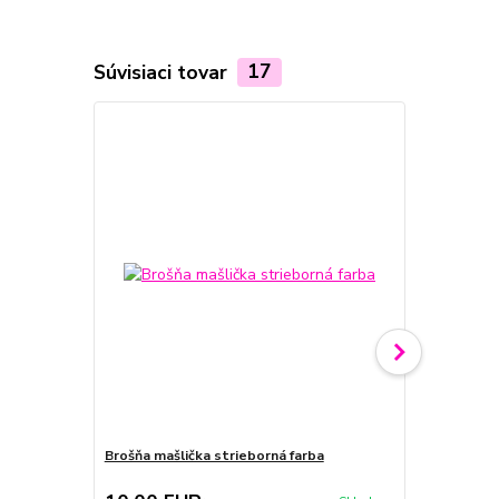
Súvisiaci tovar
17
Brošňa mašlička strieborná farba
Brošňa mašli