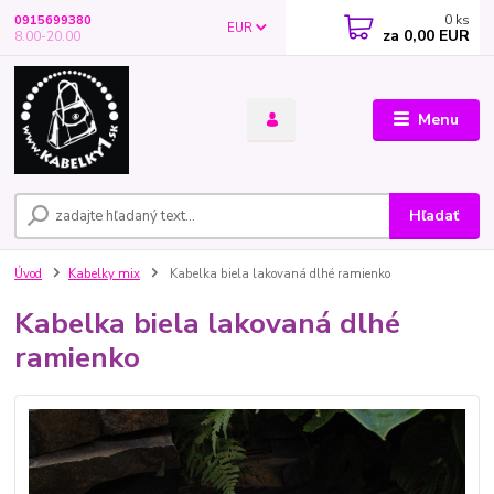
0
ks
0915699380
EUR
za
0,00 EUR
8.00-20.00
Menu
Hľadať
Úvod
Kabelky mix
Kabelka biela lakovaná dlhé ramienko
Kabelka biela lakovaná dlhé
ramienko