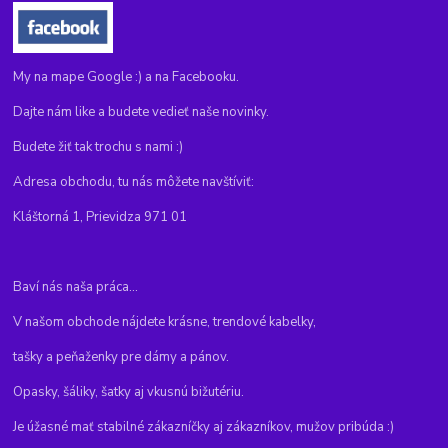
My na mape Google :) a na Facebooku.
Dajte nám like a budete vedieť naše novinky.
Budete žiť tak trochu s nami :)
Adresa obchodu, tu nás môžete navštíviť:
Kláštorná 1, Prievidza 971 01
Baví nás naša práca...
V našom obchode nájdete krásne, trendové kabelky,
tašky a peňaženky pre dámy a pánov.
Opasky, šáliky, šatky aj vkusnú bižutériu.
Je úžasné mať stabilné zákazníčky aj zákazníkov, mužov pribúda :)