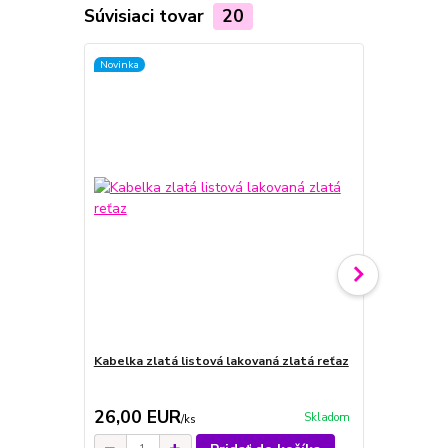
Súvisiaci tovar
20
Novinka
Kabelka zlatá listová lakovaná zlatá reťaz
Kabelka list
logo
26,00 EUR
23,00 E
Skladom
/
ks