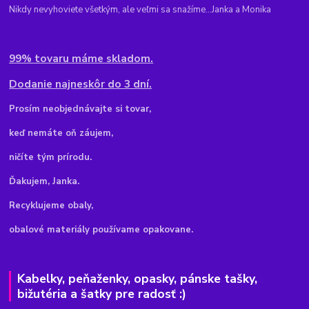
Nikdy nevyhoviete všetkým, ale veľmi sa snažíme...Janka a Monika
99% tovaru máme skladom.
Dodanie najneskôr do 3 dní.
Pr
osím neobjednávajte si tovar,
keď nemáte oň záujem,
ničíte tým prírodu.
Ďakujem, Janka.
Recyklujeme obaly,
obalové materiály používame opakovane.
Kabelky, peňaženky, opasky, pánske tašky,
bižutéria a šatky pre radosť :)