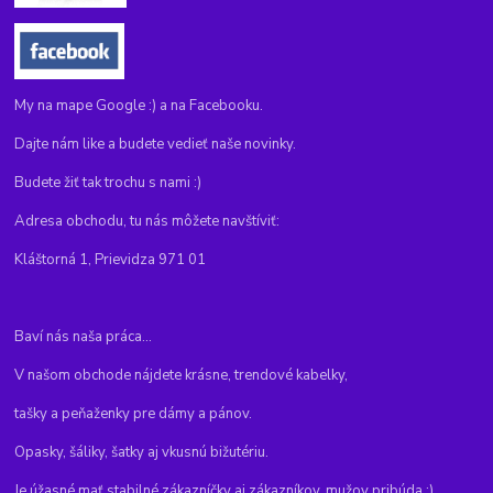
My na mape Google :) a na Facebooku.
Dajte nám like a budete vedieť naše novinky.
Budete žiť tak trochu s nami :)
Adresa obchodu, tu nás môžete navštíviť:
Kláštorná 1, Prievidza 971 01
Baví nás naša práca...
V našom obchode nájdete krásne, trendové kabelky,
tašky a peňaženky pre dámy a pánov.
Opasky, šáliky, šatky aj vkusnú bižutériu.
Je úžasné mať stabilné zákazníčky aj zákazníkov, mužov pribúda :)