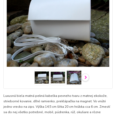
Luxusná biela matná pekná kabelka pevneho tvaru z matnej ekokože,
strieborné kovanie, dlhé ramienko, preklápačka na magnet. Vo vnútri
jedno vrecko na zips. Výška 14,5 cm šírka 20 cm hrúbka cca 6 cm. Zmestí
sa do nej všetko potrebné, mobil, púdrenka, rúž, okuliare a rôzne