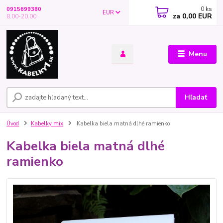
0
ks
0915699380
EUR
za
0,00 EUR
8.00-20.00
Menu
Hľadať
Úvod
Kabelky mix
Kabelka biela matná dlhé ramienko
Kabelka biela matná dlhé
ramienko