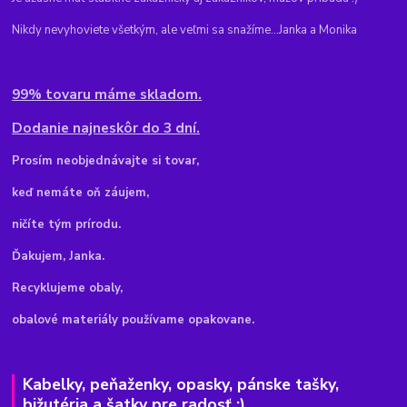
Nikdy nevyhoviete všetkým, ale veľmi sa snažíme...Janka a Monika
99% tovaru máme skladom.
Dodanie najneskôr do 3 dní.
Pr
osím neobjednávajte si tovar,
keď nemáte oň záujem,
ničíte tým prírodu.
Ďakujem, Janka.
Recyklujeme obaly,
obalové materiály používame opakovane.
Kabelky, peňaženky, opasky, pánske tašky,
bižutéria a šatky pre radosť :)