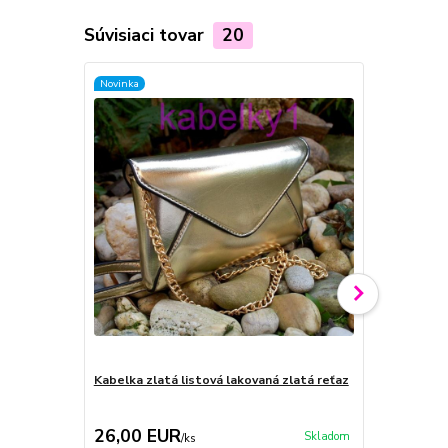
Súvisiaci tovar
20
Novinka
Kabelka zlatá listová lakovaná zlatá reťaz
Kabelka list
logo
26,00 EUR
23,00 E
Skladom
/
ks