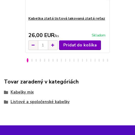
Kabelka zlatá listová lakovaná zlatá reťaz
Kabelka list
logo
26,00 EUR
23,00 E
Skladom
/
ks
Pridať do košíka
Tovar zaradený v kategóriách
Kabelky mix
Listové a spoločenské kabelky