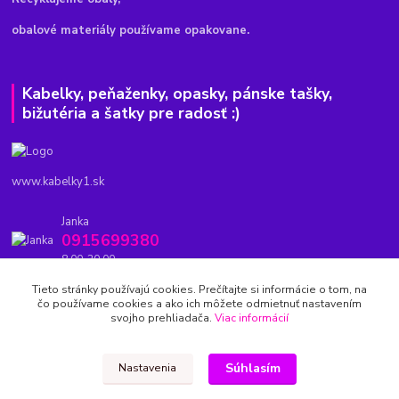
obalové materiály používame opakovane.
Kabelky, peňaženky, opasky, pánske tašky,
bižutéria a šatky pre radosť :)
www.kabelky1.sk
Janka
0915699380
8.00-20.00
Tieto stránky používajú cookies. Prečítajte si informácie o tom, na
kabelky1.sk@gmail.com
čo používame cookies a ako ich môžete odmietnuť nastavením
svojho prehliadača.
Viac informácií
Súhlasím
Nastavenia