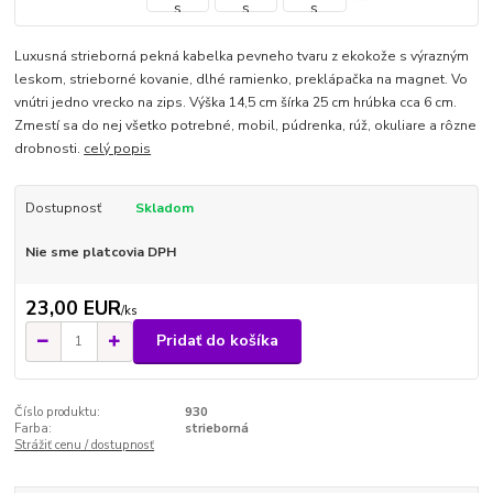
Luxusná strieborná pekná kabelka pevneho tvaru z ekokože s výrazným
leskom, strieborné kovanie, dlhé ramienko, preklápačka na magnet. Vo
vnútri jedno vrecko na zips. Výška 14,5 cm šírka 25 cm hrúbka cca 6 cm.
Zmestí sa do nej všetko potrebné, mobil, púdrenka, rúž, okuliare a rôzne
drobnosti.
celý popis
Dostupnosť
Skladom
Nie sme platcovia DPH
23,00 EUR
/
ks
Pridať do košíka
Číslo produktu:
930
Farba:
strieborná
Strážiť cenu / dostupnosť