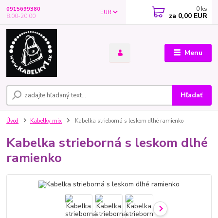
0
ks
0915699380
EUR
za
0,00 EUR
8.00-20.00
Menu
Hľadať
Úvod
Kabelky mix
Kabelka strieborná s leskom dlhé ramienko
Kabelka strieborná s leskom dlhé
ramienko