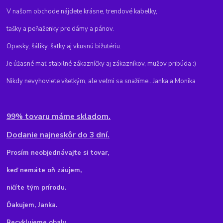
V našom obchode nájdete krásne, trendové kabelky,
tašky a peňaženky pre dámy a pánov.
Opasky, šáliky, šatky aj vkusnú bižutériu.
Je úžasné mať stabilné zákazníčky aj zákazníkov, mužov pribúda :)
Nikdy nevyhoviete všetkým, ale veľmi sa snažíme...Janka a Monika
99% tovaru máme skladom.
Dodanie najneskôr do 3 dní.
Pr
osím neobjednávajte si tovar,
keď nemáte oň záujem,
ničíte tým prírodu.
Ďakujem, Janka.
Recyklujeme obaly,