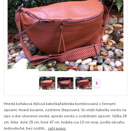
Hnedá koňaková štýlová kabelka/ľadvinka kombinovaná s čiernymi
zipsami, tmavé kovanie, ozdobne štepovaná. Vo vnútri kabelky vrecko na
zips a dve otvorené vrecká, vpredu vrecko s ozdobným zipsom. Výška 28
cm, šírka dole 25 cm, hore 47 cm, hrúbka cca 10 cm resp. podľa obsahu.
Jednoduchá, bez ozdôb...
celý popis