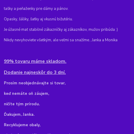
tašky a peňaženky pre dámy a pánov.
Opasky, šáliky, šatky aj vkusnú bižutériu.
Je úžasné mať stabilné zákazníčky aj zákazníkov, mužov pribúda :)
Nikdy nevyhoviete všetkým, ale veľmi sa snažíme...Janka a Monika
99% tovaru máme skladom.
Dodanie najneskôr do 3 dní.
Pr
osím neobjednávajte si tovar,
keď nemáte oň záujem,
ničíte tým prírodu.
Ďakujem, Janka.
Recyklujeme obaly,