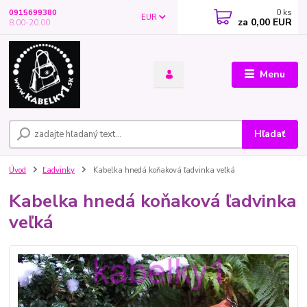
0
ks
0915699380
EUR
za
0,00 EUR
8.00-20.00
Menu
Hľadať
Úvod
Ľadvinky
Kabelka hnedá koňaková ľadvinka veľká
Kabelka hnedá koňaková ľadvinka
veľká