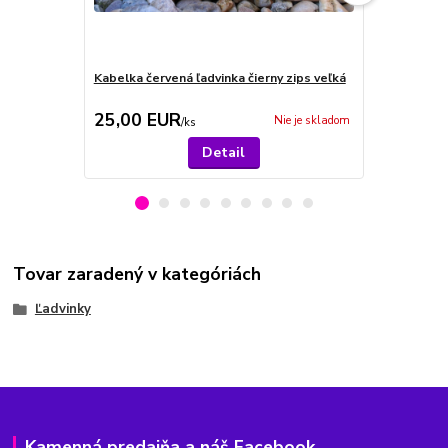
Kabelka červená ľadvinka čierny zips veľká
Ľadvinka mo
25,00 EUR
23,00 E
Nie je skladom
/
ks
Detail
Tovar zaradený v kategóriách
Ľadvinky
Kamenná predajňa a náš Facebook