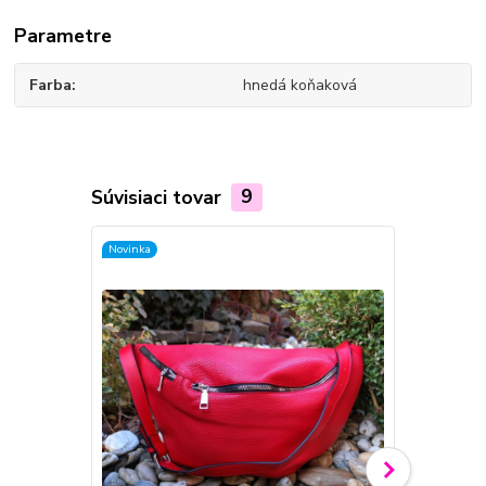
Parametre
Farba
hnedá koňaková
Súvisiaci tovar
9
Novinka