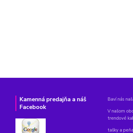
Kamenná predajňa a náš
Baví nás naša
Facebook
V našom obc
trendové ka
tašky a peň