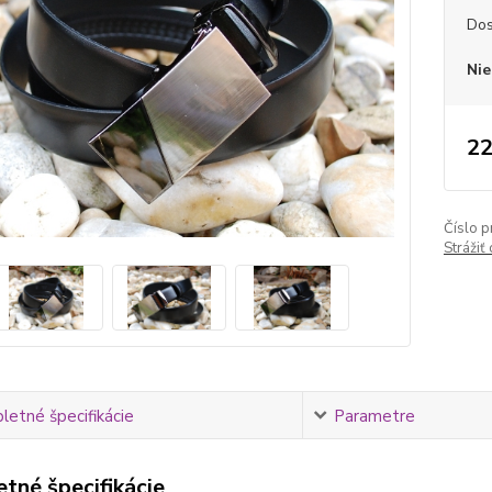
Dos
Nie
22
Číslo p
Strážiť
etné špecifikácie
Parametre
tné špecifikácie