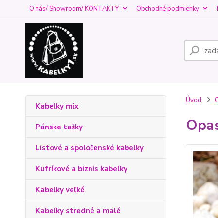
O nás/ Showroom/ KONTAKTY
Obchodné podmienky
Úvod
O
Kabelky mix
Opas
Pánske tašky
Listové a spoločenské kabelky
Kufríkové a biznis kabelky
Kabelky veľké
Kabelky stredné a malé