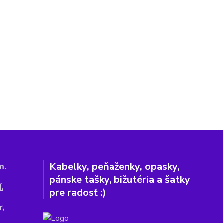
Kabelky, peňaženky, opasky,
m.
pánske tašky, bižutéria a šatky
.
pre radosť :)
r,