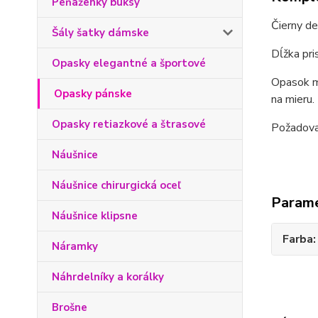
Peňaženky buksy
Čierny d
Šály šatky dámske
Dĺžka pri
Opasky elegantné a športové
Opasok má
Opasky pánske
na mieru.
Opasky retiazkové a štrasové
Požadova
Náušnice
Náušnice chirurgická oceľ
Param
Náušnice klipsne
Farba
Náramky
Náhrdelníky a korálky
Brošne