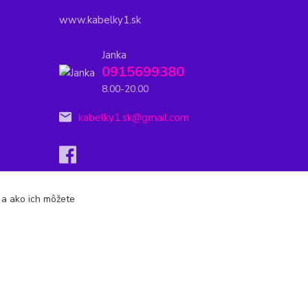
www.kabelky1.sk
Janka
0915699380
8.00-20.00
kabelky1.sk@gmail.com
s a ako ich môžete
Vytvorené na
Eshop-rychlo.sk