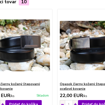
ci tovar
10
čierny kožený štepovaný
Opasok čierny kožený štep
 kovanie
oceľové kovanie
 EUR
22,00 EUR
Skladom
/
ks
/
ks
Pridať do košíka
Pridať do ko