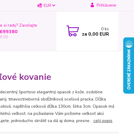
Prihlásenie
EUR
e si rady? Zavolajte.
0
ks
699380
za
0,00 EUR
0.00
ľové kovanie
 decentný športovo elegantný opasok z kože, ozdobne
aný, tmavostrieborná obdĺžníková oceľová pracka. Dĺžka
sobivá, najdlhšia celková dĺžka 130cm, šírka 3cm. Opasok má
iteľnú veľkosť, na požiadanie Vám pošleme veľkosť akú
ujete, jednoducho skrátiť sa dá aj doma, presne...
celý popis