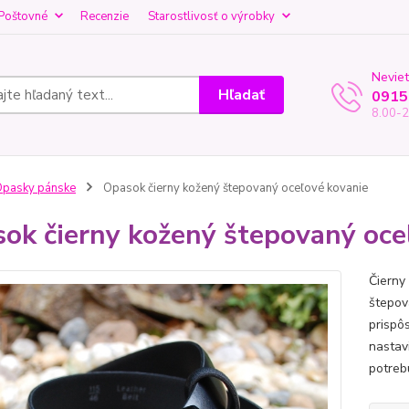
Poštovné
Recenzie
Starostlivosť o výrobky
Neviet
Hľadať
0915
8.00-2
pasky pánske
Opasok čierny kožený štepovaný oceľové kovanie
ok čierny kožený štepovaný oce
Čierny
štepov
prispô
nastav
potreb