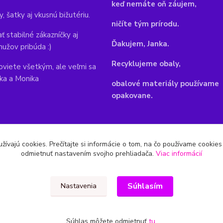
keď nemáte oň záujem,
y, šatky aj vkusnú bižutériu.
ničíte tým prírodu.
ť stabilné zákazníčky aj
Ďakujem, Janka.
mužov pribúda :)
Recyklujeme obaly,
viete všetkým, ale veľmi sa
nka a Monika
obalové materiály používame
opakovane.
žívajú cookies. Prečítajte si informácie o tom, na čo používame cookie
odmietnuť nastavením svojho prehliadača.
Viac informácií
Súhlasím
Nastavenia
Súhlas môžete odmietnuť
tu
.