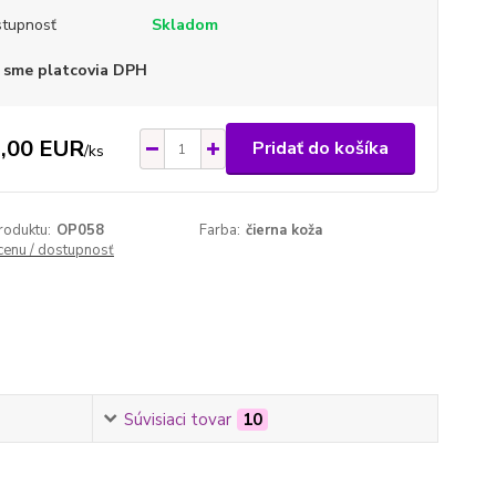
tupnosť
Skladom
 sme platcovia DPH
,00 EUR
Pridať do košíka
/
ks
roduktu:
OP058
Farba:
čierna koža
 cenu / dostupnosť
Súvisiaci tovar
10