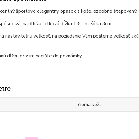
ecentný športovo elegantný opasok z kože, ozdobne štepovaný, 
spôsobivá, najdlhšia celková dĺžka 130cm, šírka 3cm.
 nastaviteľnú veľkosť, na požiadanie Vám pošleme veľkosť akú p
nú dĺžku prosím napíšte do poznámky.
etre
čierna koža