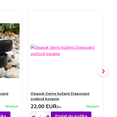
ovaný
Opasok čierny kožený štepovaný
Op
oceľové kovanie
oc
22,00 EUR
2
Skladom
Skladom
/
ks
šíka
Pridať do košíka