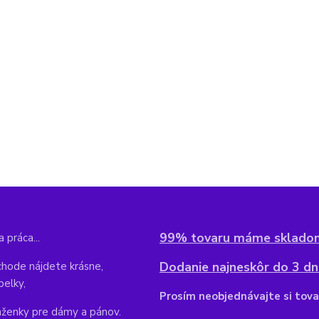
99% tovaru máme sklado
 práca...
Dodanie najneskôr do 3 dní
hode nájdete krásne,
belky,
Pr
osím neobjednávajte si tova
aženky pre dámy a pánov.