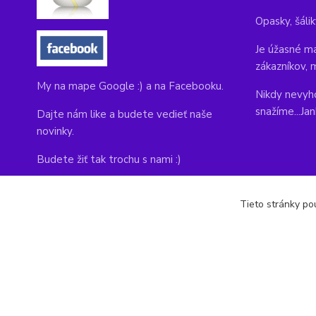
Opasky, šálik
Je úžasné ma
zákazníkov, 
My na mape Google :) a na Facebooku.
Nikdy nevyho
snažíme...Ja
Dajte nám like a budete vedieť naše
novinky.
Budete žiť tak trochu s nami :)
Adresa obchodu, tu nás môžete navštíviť:
Tieto stránky pou
Kláštorná 1, Prievidza 971 01
copyright © 2014-2022 kabelky1.sk