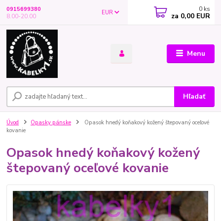
0
ks
0915699380
EUR
za
0,00 EUR
8.00-20.00
Menu
Hľadať
Úvod
Opasky pánske
Opasok hnedý koňakový kožený štepovaný oceľové
kovanie
Opasok hnedý koňakový kožený
štepovaný oceľové kovanie