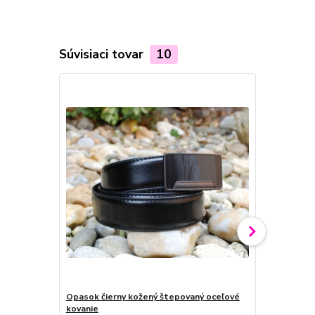
Súvisiaci tovar
10
Opasok čierny kožený štepovaný oceľové
Opasok čier
kovanie
kovanie