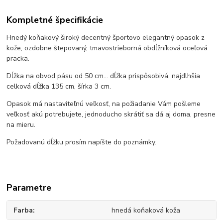
Kompletné špecifikácie
Hnedý koňakový široký decentný športovo elegantný opasok z
kože, ozdobne štepovaný, tmavostrieborná obdĺžníková oceľová
pracka.
Dĺžka na obvod pásu od 50 cm... dĺžka prispôsobivá, najdlhšia
celková dĺžka 135 cm, šírka 3 cm.
Opasok má nastaviteľnú veľkosť, na požiadanie Vám pošleme
veľkosť akú potrebujete, jednoducho skrátiť sa dá aj doma, presne
na mieru.
Požadovanú dĺžku prosím napíšte do poznámky.
Parametre
Farba
hnedá koňaková koža