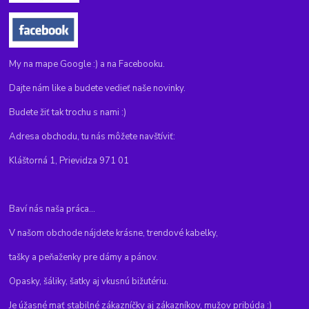
My na mape Google :) a na Facebooku.
Dajte nám like a budete vedieť naše novinky.
Budete žiť tak trochu s nami :)
Adresa obchodu, tu nás môžete navštíviť:
Kláštorná 1, Prievidza 971 01
Baví nás naša práca...
V našom obchode nájdete krásne, trendové kabelky,
tašky a peňaženky pre dámy a pánov.
Opasky, šáliky, šatky aj vkusnú bižutériu.
Je úžasné mať stabilné zákazníčky aj zákazníkov, mužov pribúda :)