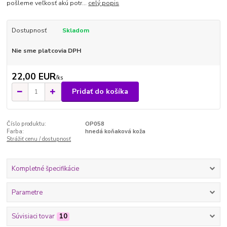
pošleme veľkosť akú potr...
celý popis
Dostupnosť
Skladom
Nie sme platcovia DPH
22,00 EUR
/
ks
Pridať do košíka
Číslo produktu:
OP058
Farba:
hnedá koňaková koža
Strážiť cenu / dostupnosť
Kompletné špecifikácie
Parametre
Súvisiaci tovar
10