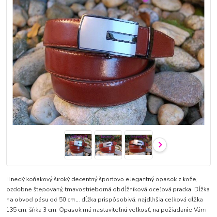
Hnedý koňakový široký decentný športovo elegantný opasok z kože,
ozdobne štepovaný, tmavostrieborná obdĺžníková oceľová pracka. Dĺžka
na obvod pásu od 50 cm... dĺžka prispôsobivá, najdlhšia celková dĺžka
135 cm, šírka 3 cm. Opasok má nastaviteľnú veľkosť, na požiadanie Vám