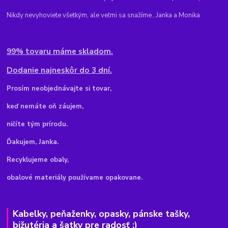
Nikdy nevyhoviete všetkým, ale veľmi sa snažíme...Janka a Monika
99% tovaru máme skladom.
Dodanie najneskôr do 3 dní.
Pr
osím neobjednávajte si tovar,
keď nemáte oň záujem,
ničíte tým prírodu.
Ďakujem, Janka.
Recyklujeme obaly,
obalové materiály používame opakovane.
Kabelky, peňaženky, opasky, pánske tašky,
bižutéria a šatky pre radosť :)