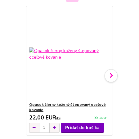
Opasok čierny kožený štepovaný oceľové
Opasok čier
kovanie
kovanie
22,00 EUR
22,00 E
Skladom
/
ks
Pridať do košíka