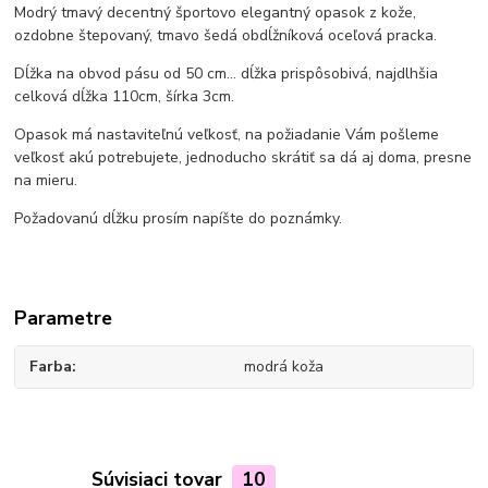
Modrý tmavý decentný športovo elegantný opasok z kože,
ozdobne štepovaný, tmavo šedá obdĺžníková oceľová pracka.
Dĺžka na obvod pásu od 50 cm... dĺžka prispôsobivá, najdlhšia
celková dĺžka 110cm, šírka 3cm.
Opasok má nastaviteľnú veľkosť, na požiadanie Vám pošleme
veľkosť akú potrebujete, jednoducho skrátiť sa dá aj doma, presne
na mieru.
Požadovanú dĺžku prosím napíšte do poznámky.
Parametre
Farba
modrá koža
Súvisiaci tovar
10