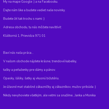
My na mape Google :) a na Facebooku.
Dajte nám like a budete vedieť naše novinky.
Budete žiť tak trochu s nami :)
Adresa obchodu, tu nás môžete navštíviť:
Kláštorná 1, Prievidza 971 01
Baví nás naša práca...
V našom obchode nájdete krásne, trendové kabelky,
tašky a peňaženky pre dámy a pánov.
Opasky, šáliky, šatky aj vkusnú bižutériu.
Je úžasné mať stabilné zákazníčky aj zákazníkov, mužov pribúda :)
Nikdy nevyhoviete všetkým, ale veľmi sa snažíme...Janka a Monika