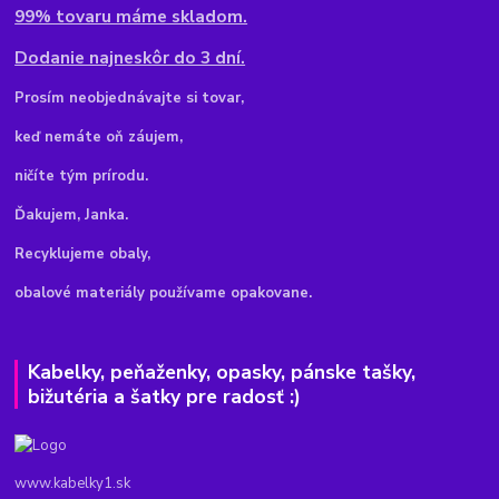
99% tovaru máme skladom.
Dodanie najneskôr do 3 dní.
Pr
osím neobjednávajte si tovar,
keď nemáte oň záujem,
ničíte tým prírodu.
Ďakujem, Janka.
Recyklujeme obaly,
obalové materiály používame opakovane.
Kabelky, peňaženky, opasky, pánske tašky,
bižutéria a šatky pre radosť :)
www.kabelky1.sk