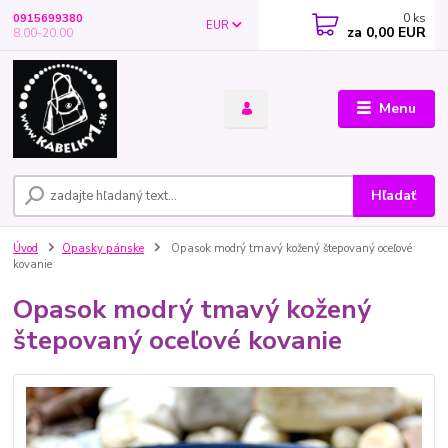
0
ks
0915699380
EUR
za
0,00 EUR
8.00-20.00
Menu
Hľadať
Úvod
Opasky pánske
Opasok modrý tmavý kožený štepovaný oceľové
kovanie
Opasok modrý tmavý kožený
štepovaný oceľové kovanie