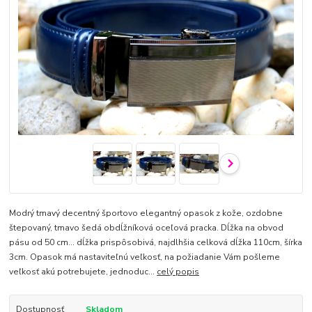
Modrý tmavý decentný športovo elegantný opasok z kože, ozdobne
štepovaný, tmavo šedá obdĺžníková oceľová pracka. Dĺžka na obvod
pásu od 50 cm... dĺžka prispôsobivá, najdlhšia celková dĺžka 110cm, šírka
3cm. Opasok má nastaviteľnú veľkosť, na požiadanie Vám pošleme
veľkosť akú potrebujete, jednoduc...
celý popis
Dostupnosť
Skladom