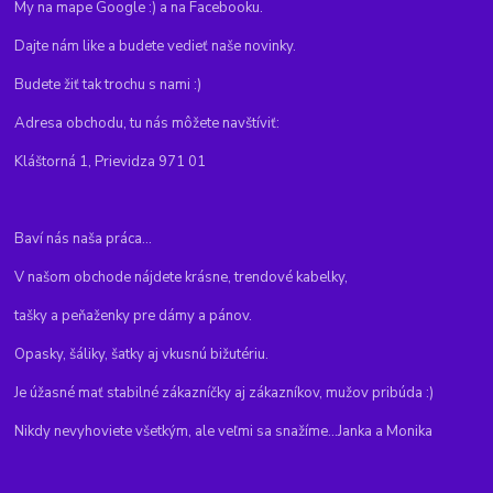
My na mape Google :) a na Facebooku.
Dajte nám like a budete vedieť naše novinky.
Budete žiť tak trochu s nami :)
Adresa obchodu, tu nás môžete navštíviť:
Kláštorná 1, Prievidza 971 01
Baví nás naša práca...
V našom obchode nájdete krásne, trendové kabelky,
tašky a peňaženky pre dámy a pánov.
Opasky, šáliky, šatky aj vkusnú bižutériu.
Je úžasné mať stabilné zákazníčky aj zákazníkov, mužov pribúda :)
Nikdy nevyhoviete všetkým, ale veľmi sa snažíme...Janka a Monika