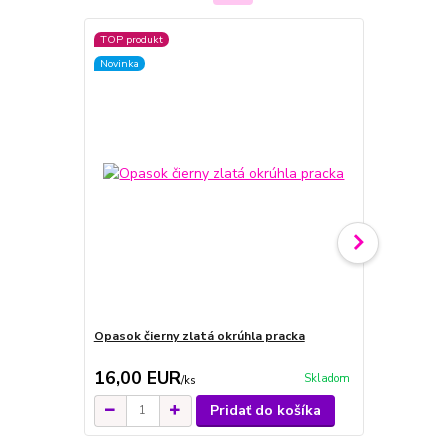
TOP produkt
Novinka
Opasok čierny zlatá okrúhla pracka
Opasok biel
16,00 EUR
16,00 E
Skladom
/
ks
Pridať do košíka