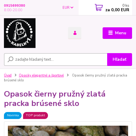
0
ks
0915699380
EUR
za
0,00 EUR
8.00-20.00
Menu
Hľadať
Úvod
Opasky elegantné a športové
Opasok čierny pružný zlatá pracka
brúsené sklo
Opasok čierny pružný zlatá
pracka brúsené sklo
Novinka
TOP produkt