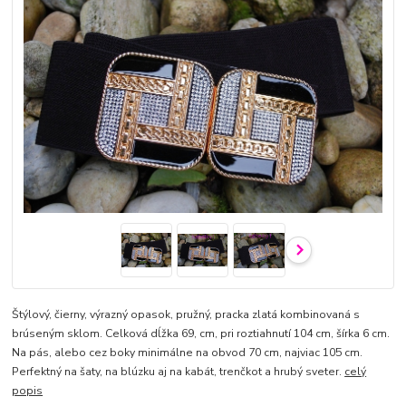
Štýlový, čierny, výrazný opasok, pružný, pracka zlatá kombinovaná s
brúseným sklom. Celková dĺžka 69, cm, pri roztiahnutí 104 cm, šírka 6 cm.
Na pás, alebo cez boky minimálne na obvod 70 cm, najviac 105 cm.
Perfektný na šaty, na blúzku aj na kabát, trenčkot a hrubý sveter.
celý
popis