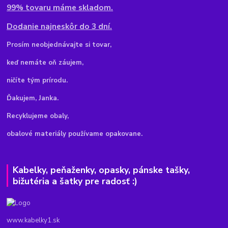
99% tovaru máme skladom.
Dodanie najneskôr do 3 dní.
Pr
osím neobjednávajte si tovar,
keď nemáte oň záujem,
ničíte tým prírodu.
Ďakujem, Janka.
Recyklujeme obaly,
obalové materiály používame opakovane.
Kabelky, peňaženky, opasky, pánske tašky,
bižutéria a šatky pre radosť :)
www.kabelky1.sk