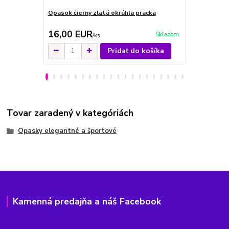
Opasok čierny zlatá okrúhla pracka
Opasok biel
16,00 EUR
16,00 E
Skladom
/
ks
Pridať do košíka
Tovar zaradený v kategóriách
Opasky elegantné a športové
Kamenná predajňa a náš Facebook