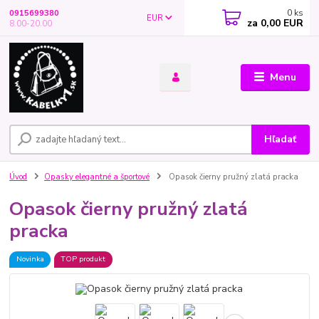
0
ks
0915699380
EUR
za
0,00 EUR
8.00-20.00
Menu
Hľadať
Úvod
Opasky elegantné a športové
Opasok čierny pružný zlatá pracka
Opasok čierny pružný zlatá
pracka
Novinka
TOP produkt