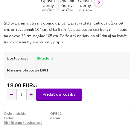
Štýlový, čierny, výrazný opasok, pružný, pracka zlatá. Celková dĺžka 69,
cm, pri roztiahnutí 104 cm, šírka 6 cm. Na pás, alebo cez boky minimálne
na obvod 70 cm, najviac 105 cm. Perfektný na šaty, na blúzku aj na kabát,
trenčkot a hrubý sveter.
celý popis
Dostupnosť
Skladom
Nie sme platcovia DPH
18,00 EUR
/
ks
Pridať do košíka
Číslo produktu:
OP542
Farba:
čierna
Strážiť cenu / dostupnosť