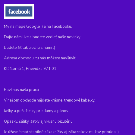
My na mape Google :) a na Facebooku.
Dajte nám like a budete vedieť naše novinky.
Budete žiť tak trochu s nami :)
Adresa obchodu, tu nás môžete navštíviť:
Kláštorná 1, Prievidza 971 01
Baví nás naša práca...
V našom obchode nájdete krásne, trendové kabelky,
tašky a peňaženky pre dámy a pánov.
Opasky, šáliky, šatky aj vkusnú bižutériu.
Je úžasné mať stabilné zákazníčky aj zákazníkov, mužov pribúda :)