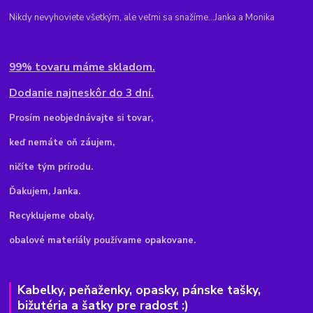
Nikdy nevyhoviete všetkým, ale veľmi sa snažíme...Janka a Monika
99% tovaru máme skladom.
Dodanie najneskôr do 3 dní.
Pr
osím neobjednávajte si tovar,
keď nemáte oň záujem,
ničíte tým prírodu.
Ďakujem, Janka.
Recyklujeme obaly,
obalové materiály používame opakovane.
Kabelky, peňaženky, opasky, pánske tašky,
bižutéria a šatky pre radosť :)