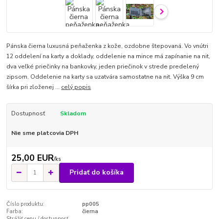
Pánska čierna luxusná peňaženka z kože, ozdobne štepovaná. Vo vnútri
12 oddelení na karty a doklady, oddelenie na mince má zapínanie na nit,
dva veľké priečinky na bankovky, jeden priečinok v strede predelený
zipsom. Oddelenie na karty sa uzatvára samostatne na nit. Výška 9 cm
šírka pri zloženej ...
celý popis
Dostupnosť
Skladom
Nie sme platcovia DPH
25,00 EUR
/
ks
Pridať do košíka
Číslo produktu:
pp005
Farba:
čierna
Strážiť cenu / dostupnosť