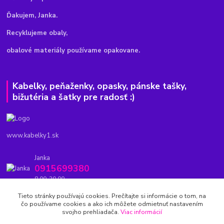
Ďakujem, Janka.
Recyklujeme obaly,
obalové materiály používame opakovane.
Kabelky, peňaženky, opasky, pánske tašky,
bižutéria a šatky pre radosť :)
www.kabelky1.sk
Janka
0915699380
8.00-20.00
Tieto stránky používajú cookies. Prečítajte si informácie o tom, na
kabelky1.sk@gmail.com
čo používame cookies a ako ich môžete odmietnuť nastavením
svojho prehliadača.
Viac informácií