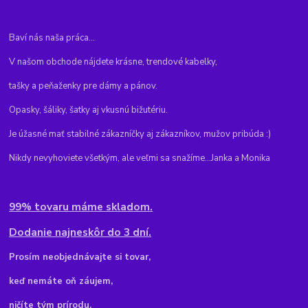
Baví nás naša práca...
V našom obchode nájdete krásne, trendové kabelky,
tašky a peňaženky pre dámy a pánov.
Opasky, šáliky, šatky aj vkusnú bižutériu.
Je úžasné mať stabilné zákazníčky aj zákazníkov, mužov pribúda :)
Nikdy nevyhoviete všetkým, ale veľmi sa snažíme...Janka a Monika
99% tovaru máme skladom.
Dodanie najneskôr do 3 dní.
Pr
osím neobjednávajte si tovar,
keď nemáte oň záujem,
ničíte tým prírodu.