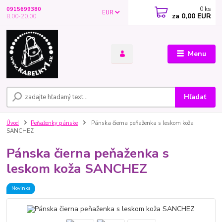
0
ks
0915699380
EUR
za
0,00 EUR
8.00-20.00
Menu
Hľadať
Úvod
Peňaženky pánske
Pánska čierna peňaženka s leskom koža
SANCHEZ
Pánska čierna peňaženka s
leskom koža SANCHEZ
Novinka