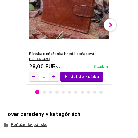
Pánska peňaženka hnedá koňaková
Pánska peň
PETERSON
28,00 EUR
28,00 E
Skladom
/
ks
Pridať do košíka
Tovar zaradený v kategóriách
Peňaženky pánske