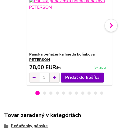
Pánska peňaženka hnedá koňaková
Pánska peň
PETERSON
28,00 EUR
28,00 E
Skladom
/
ks
Pridať do košíka
Tovar zaradený v kategóriách
Peňaženky pánske