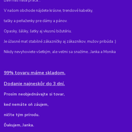
Baví nás naša práca...
V našom obchode nájdete krásne, trendové kabelky,
tašky a peňaženky pre dámy a pánov.
Opasky, šáliky, šatky aj vkusnú bižutériu.
Je úžasné mať stabilné zákazníčky aj zákazníkov, mužov pribúda :)
Nikdy nevyhoviete všetkým, ale veľmi sa snažíme...Janka a Monika
99% tovaru máme skladom.
Dodanie najneskôr do 3 dní.
Pr
osím neobjednávajte si tovar,
keď nemáte oň záujem,
ničíte tým prírodu.
Ďakujem, Janka.