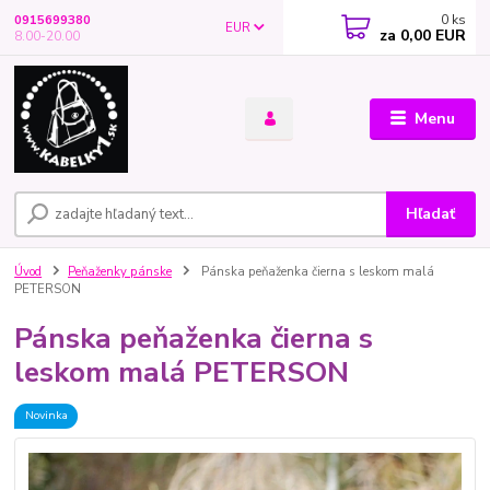
0
ks
0915699380
EUR
za
0,00 EUR
8.00-20.00
Menu
Hľadať
Úvod
Peňaženky pánske
Pánska peňaženka čierna s leskom malá
PETERSON
Pánska peňaženka čierna s
leskom malá PETERSON
Novinka