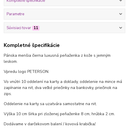
Kompletné špecifikácie
Parametre
Súvisiaci tovar
11
Kompletné špecifikácie
Pánska menšia čierna luxusná peňaženka z kože s jemným
leskom.
Vpredu logo PETERSON.
Vo vnútri 10 oddelení na karty a doklady, oddelenie na mince má
zapínanie na nit, dva veľké priečinky na bankovky, priečinok na
zips.
Oddelenie na karty sa uzatvára samostatne na nit.
Výška 10 cm šírka pri zloženej peňaženke 8 cm, hrúbka 2 cm.
Dodávame v darčekovom balení / kovová krabička/.