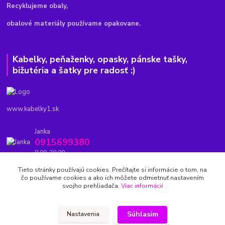
Recyklujeme obaly,
obalové materiály používame opakovane.
Kabelky, peňaženky, opasky, pánske tašky,
bižutéria a šatky pre radosť :)
www.kabelky1.sk
Janka
0915699380
8.00-20.00
Tieto stránky používajú cookies. Prečítajte si informácie o tom, na
kabelky1.sk@gmail.com
čo používame cookies a ako ich môžete odmietnuť nastavením
svojho prehliadača.
Viac informácií
Súhlasím
Nastavenia