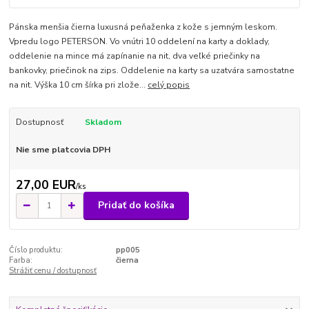
Pánska menšia čierna luxusná peňaženka z kože s jemným leskom.
Vpredu logo PETERSON. Vo vnútri 10 oddelení na karty a doklady,
oddelenie na mince má zapínanie na nit, dva veľké priečinky na
bankovky, priečinok na zips. Oddelenie na karty sa uzatvára samostatne
na nit. Výška 10 cm šírka pri zlože...
celý popis
Dostupnosť
Skladom
Nie sme platcovia DPH
27,00 EUR
/
ks
Pridať do košíka
Číslo produktu:
pp005
Farba:
čierna
Strážiť cenu / dostupnosť