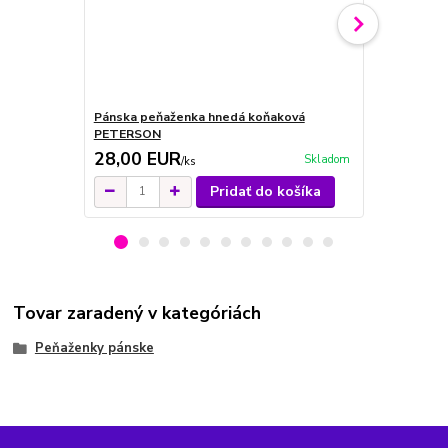
Pánska peňaženka hnedá koňaková
Pánska peň
PETERSON
28,00 EUR
28,00 E
Skladom
/
ks
Pridať do košíka
Tovar zaradený v kategóriách
Peňaženky pánske