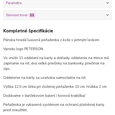
Parametre
Súvisiaci tovar
11
Kompletné špecifikácie
Pánska hnedá luxusná peňaženka z kože s jemným leskom.
Vpredu logo PETERSON.
Vo vnútri 11 oddelení na karty a doklady, oddelenie na mince má
zapínanie na nit, dva veľké priečinky na bankovky, priečinok na
zips.
Oddelenie na karty sa uzatvára samostatne na nit.
Výška 12,5 cm šírka pri zloženej peňaženke 10 cm, hrúbka 2 cm.
Dodávame v darčekovom balení / kovová krabička/.
Peňaženka je vybavená systémom na ochranú platobnej karty
pred zneužitím.