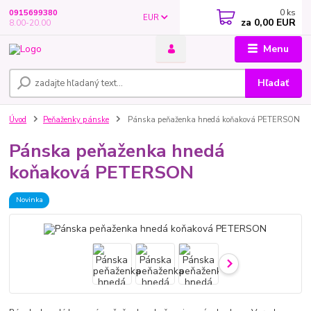
0
ks
0915699380
EUR
za
0,00 EUR
8.00-20.00
Menu
Hľadať
Úvod
Peňaženky pánske
Pánska peňaženka hnedá koňaková PETERSON
Pánska peňaženka hnedá
koňaková PETERSON
Novinka