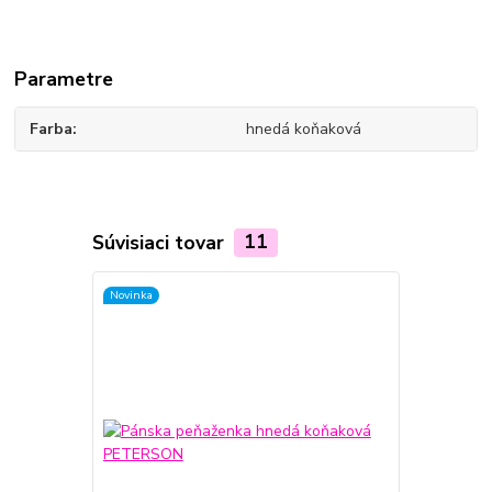
Parametre
Farba
hnedá koňaková
Súvisiaci tovar
11
Novinka
Novinka