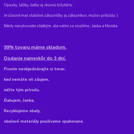
Opasky, šáliky, šatky aj vkusnú bižutériu.
Je úžasné mať stabilné zákazníčky aj zákazníkov, mužov pribúda :)
Nikdy nevyhoviete všetkým, ale veľmi sa snažíme...Janka a Monika
99% tovaru máme skladom.
Dodanie najneskôr do 3 dní.
Pr
osím neobjednávajte si tovar,
keď nemáte oň záujem,
ničíte tým prírodu.
Ďakujem, Janka.
Recyklujeme obaly,
obalové materiály používame opakovane.