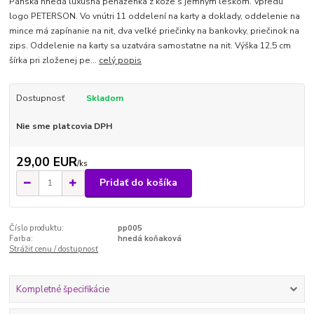
Pánska hnedá luxusná peňaženka z kože s jemným leskom. Vpredu
logo PETERSON. Vo vnútri 11 oddelení na karty a doklady, oddelenie na
mince má zapínanie na nit, dva veľké priečinky na bankovky, priečinok na
zips. Oddelenie na karty sa uzatvára samostatne na nit. Výška 12,5 cm
šírka pri zloženej pe...
celý popis
Dostupnosť
Skladom
Nie sme platcovia DPH
29,00 EUR
/
ks
Pridať do košíka
Číslo produktu:
pp005
Farba:
hnedá koňaková
Strážiť cenu / dostupnosť
Kompletné špecifikácie