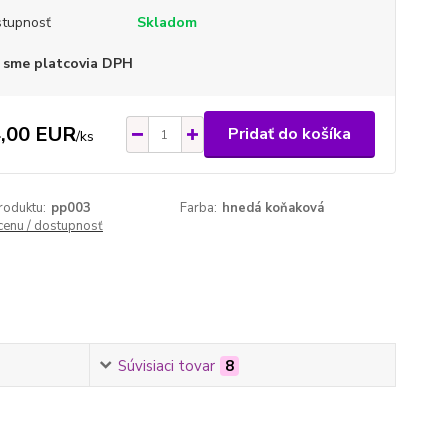
tupnosť
Skladom
 sme platcovia DPH
,00 EUR
Pridať do košíka
/
ks
roduktu:
pp003
Farba:
hnedá koňaková
 cenu / dostupnosť
Súvisiaci tovar
8