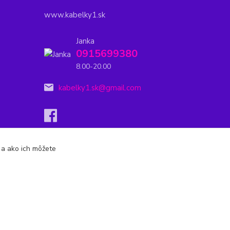
www.kabelky1.sk
Janka
0915699380
8.00-20.00
kabelky1.sk@gmail.com
s a ako ich môžete
Vytvorené na
Eshop-rychlo.sk