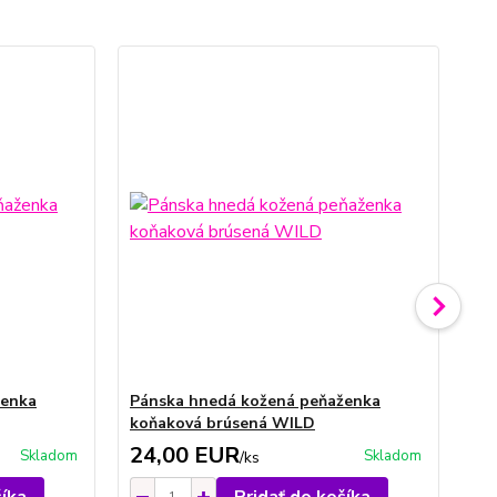
ženka
Pánska hnedá kožená peňaženka
Pá
koňaková brúsená WILD
hn
24,00 EUR
2
Skladom
Skladom
/
ks
šíka
Pridať do košíka