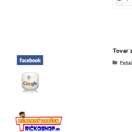
Tovar 
Peňa