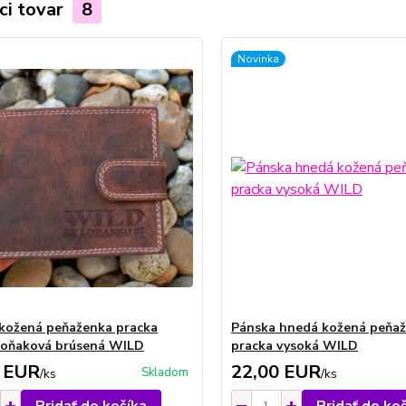
ci tovar
8
Novinka
kožená peňaženka pracka
Pánska hnedá kožená peňa
koňaková brúsená WILD
pracka vysoká WILD
 EUR
22,00 EUR
Skladom
/
ks
/
ks
Pridať do košíka
Pridať do ko