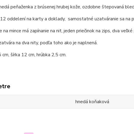
nedá peňaženka z brúsenej hrubej kože, ozdobne štepovaná bled
 12 oddelení na karty a doklady, samostatné uzatváranie sa na pr
 na mince má zapínanie na nit, jeden priečinok na zips, dva veľké
zatvára na dva nity, podľa toho ako je naplnená.
 cm, šírka 12 cm, hrúbka 2,5 cm.
etre
hnedá koňaková