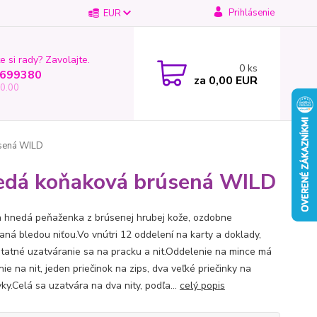
Prihlásenie
EUR
e si rady? Zavolajte.
0
ks
699380
za
0,00 EUR
0.00
úsená WILD
nedá koňaková brúsená WILD
 hnedá peňaženka z brúsenej hrubej kože, ozdobne
aná bledou niťou.Vo vnútri 12 oddelení na karty a doklady,
atné uzatváranie sa na pracku a nit.Oddelenie na mince má
ie na nit, jeden priečinok na zips, dva veľké priečinky na
ky.Celá sa uzatvára na dva nity, podľa...
celý popis