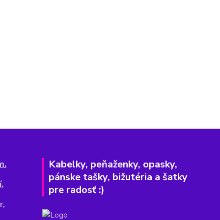
Kabelky, peňaženky, opasky,
m.
pánske tašky, bižutéria a šatky
.
pre radosť :)
r,