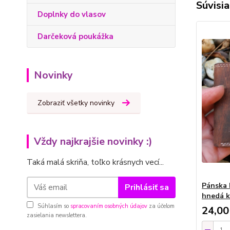
Súvisia
Doplnky do vlasov
Darčeková poukážka
Novinky
Zobraziť všetky novinky
Vždy najkrajšie novinky :)
Taká malá skriňa, toľko krásnych vecí...
Pánska 
Prihlásiť sa
hnedá 
Súhlasím so
spracovaním osobných údajov
za účelom
24,00
zasielania newslettera.