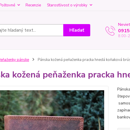
Poštovné
Recenzie
Starostlivosť o výrobky
Neviet
Hľadať
0915
8.00-2
eňaženky pánske
Pánska kožená peňaženka pracka hnedá koňaková br
ka kožená peňaženka pracka h
Pánska
štepov
samost
zapínan
bankov