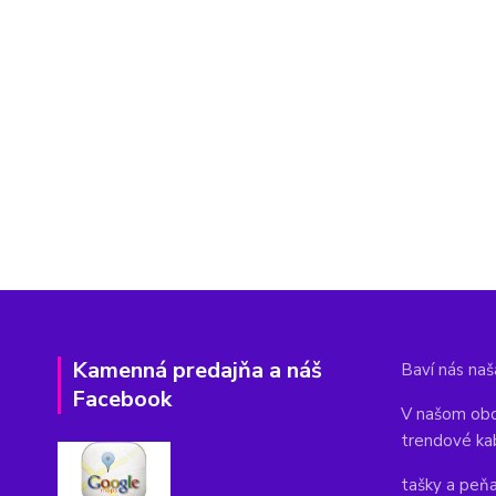
Kamenná predajňa a náš
Baví nás naša
Facebook
V našom obc
trendové ka
tašky a peň