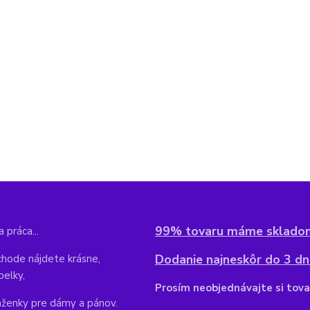
99% tovaru máme sklado
 práca...
Dodanie najneskôr do 3 dní
hode nájdete krásne,
belky,
Pr
osím neobjednávajte si tova
aženky pre dámy a pánov.