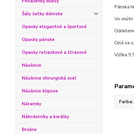
Peňaženky buksy
Pánska h
Šály šatky dámske
Vo vnútri
Opasky elegantné a športové
Oddelenie
Opasky pánske
Celá sa u
Opasky retiazkové a štrasové
Výška 9,5
Náušnice
Náušnice chirurgická oceľ
Param
Náušnice klipsne
Farba
Náramky
Náhrdelníky a korálky
Brošne