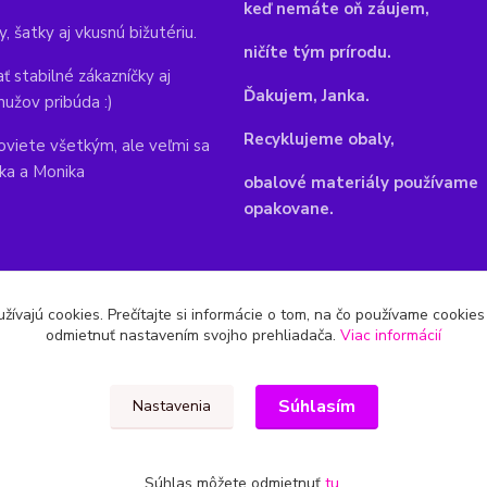
keď nemáte oň záujem,
y, šatky aj vkusnú bižutériu.
ničíte tým prírodu.
ť stabilné zákazníčky aj
Ďakujem, Janka.
mužov pribúda :)
Recyklujeme obaly,
viete všetkým, ale veľmi sa
nka a Monika
obalové materiály používame
opakovane.
žívajú cookies. Prečítajte si informácie o tom, na čo používame cookie
odmietnuť nastavením svojho prehliadača.
Viac informácií
Súhlasím
Nastavenia
Súhlas môžete odmietnuť
tu
.