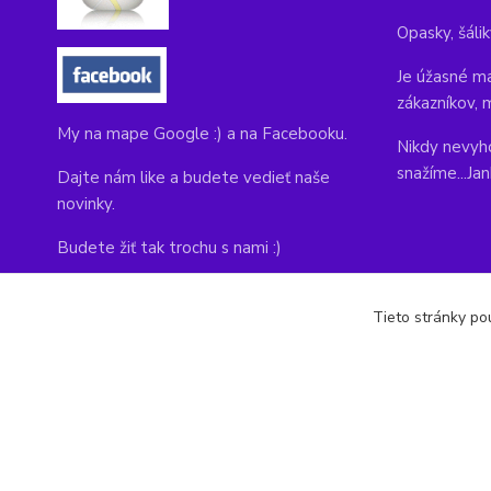
Opasky, šálik
Je úžasné ma
zákazníkov, 
My na mape Google :) a na Facebooku.
Nikdy nevyho
snažíme...Ja
Dajte nám like a budete vedieť naše
novinky.
Budete žiť tak trochu s nami :)
Adresa obchodu, tu nás môžete navštíviť:
Tieto stránky pou
Kláštorná 1, Prievidza 971 01
copyright © 2014-2022 kabelky1.sk