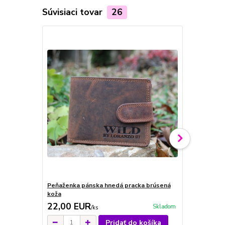
Súvisiaci tovar
26
Peňaženka pánska hnedá pracka brúsená
Pánska kože
koža
koňaková b
22,00 EUR
24,00 E
Skladom
/
ks
Pridať do košíka