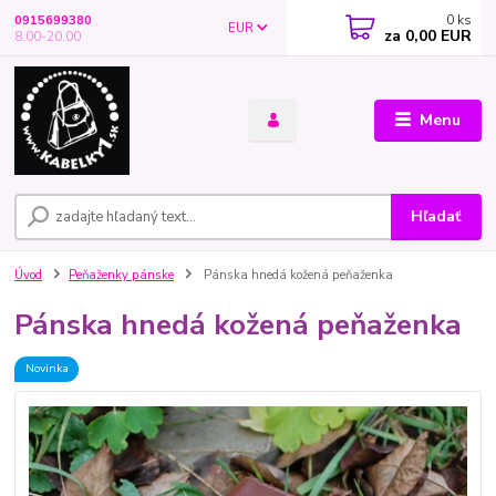
0
ks
0915699380
EUR
za
0,00 EUR
8.00-20.00
Menu
Hľadať
Úvod
Peňaženky pánske
Pánska hnedá kožená peňaženka
Pánska hnedá kožená peňaženka
Novinka