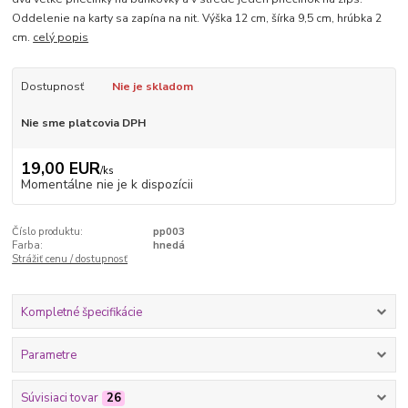
Oddelenie na karty sa zapína na nit. Výška 12 cm, šírka 9,5 cm, hrúbka 2
cm.
celý popis
Dostupnosť
Nie je skladom
Nie sme platcovia DPH
19,00 EUR
/
ks
Momentálne nie je k dispozícii
Číslo produktu:
pp003
Farba:
hnedá
Strážiť cenu / dostupnosť
Kompletné špecifikácie
Parametre
Súvisiaci tovar
26