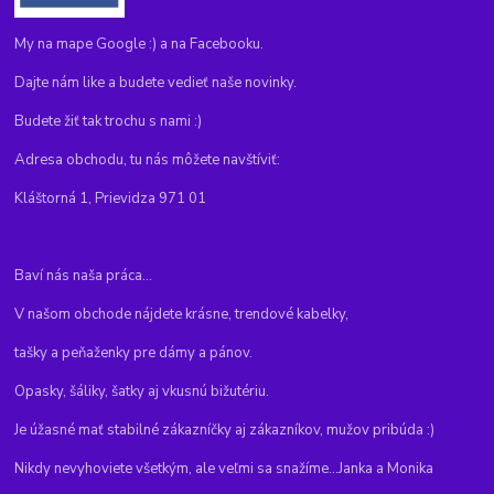
My na mape Google :) a na Facebooku.
Dajte nám like a budete vedieť naše novinky.
Budete žiť tak trochu s nami :)
Adresa obchodu, tu nás môžete navštíviť:
Kláštorná 1, Prievidza 971 01
Baví nás naša práca...
V našom obchode nájdete krásne, trendové kabelky,
tašky a peňaženky pre dámy a pánov.
Opasky, šáliky, šatky aj vkusnú bižutériu.
Je úžasné mať stabilné zákazníčky aj zákazníkov, mužov pribúda :)
Nikdy nevyhoviete všetkým, ale veľmi sa snažíme...Janka a Monika