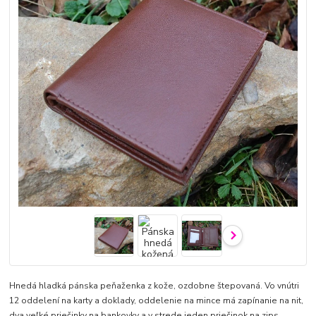
Hnedá hladká pánska peňaženka z kože, ozdobne štepovaná. Vo vnútri
12 oddelení na karty a doklady, oddelenie na mince má zapínanie na nit,
dva veľké priečinky na bankovky a v strede jeden priečinok na zips.