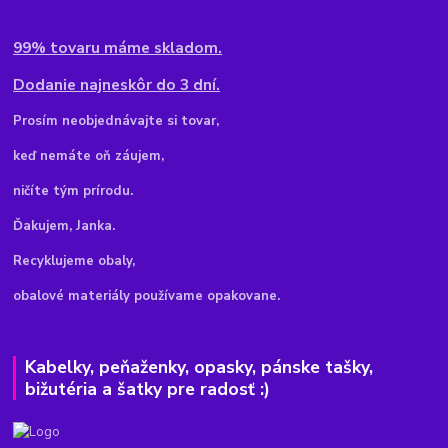
99% tovaru máme skladom.
Dodanie najneskôr do 3 dní.
Pr
osím neobjednávajte si tovar,
keď nemáte oň záujem,
ničíte tým prírodu.
Ďakujem, Janka.
Recyklujeme obaly,
obalové materiály používame opakovane.
Kabelky, peňaženky, opasky, pánske tašky,
bižutéria a šatky pre radosť :)